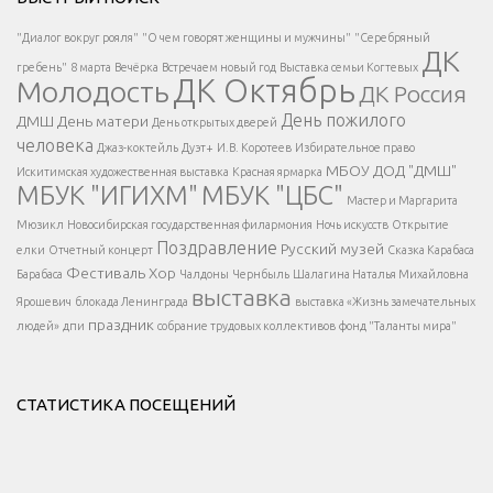
Есть вопрос?
"Диалог вокруг рояля"
"О чем говорят женщины и мужчины"
"Серебряный
ДК
</span >
гребень"
8 марта
Вечёрка
Встречаем новый год
Выставка семьи Когтевых
ДК Октябрь
Молодость
ДК Россия
Напишите нам
</span >
День пожилого
ДМШ
День матери
День открытых дверей
</div >
человека
Джаз-коктейль
Дуэт+
И.В. Коротеев
Избирательное право
МБОУ ДОД "ДМШ"
Искитимская художественная выставка
Красная ярмарка
МБУК "ИГИХМ"
МБУК "ЦБС"
Написать
</div > </div >
Мастер и Маргарита
</div >
</button >
Мюзикл
Новосибирская государственная филармония
Ночь искусств
Открытие
</div >
Поздравление
Русский музей
елки
Отчетный концерт
Сказка Карабаса
Фестиваль
Хор
Барабаса
Чалдоны
Чернбыль
Шалагина Наталья Михайловна
выставка
Ярошевич
блокада Ленинграда
выставка «Жизнь замечательных
праздник
людей»
дпи
собрание трудовых коллективов
фонд "Таланты мира"
СТАТИСТИКА ПОСЕЩЕНИЙ