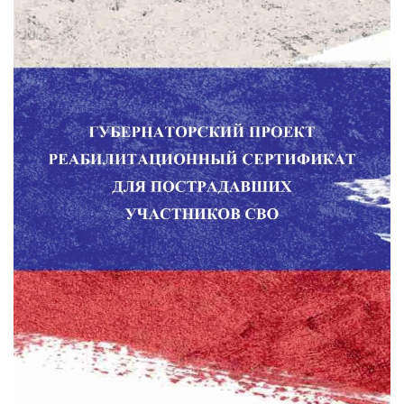
МБУ Дом культуры «Молодость»
МБУ Дом культуры «Октябрь»
МБОУ ДО «Детская школа искусств»
МБОУ ДО «Детская музыкальная школа»
МБУК «Искитимский городской историко-художественный
музей»
МБУ Парк культуры и отдыха им. И.В. Коротеева
МБУК «Централизованная библиотечная система»
ДК «Россия»
Афиша
Независимая оценка качества
Контакты