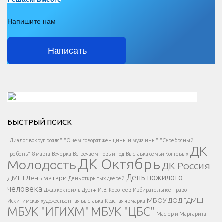
Напишите нам
Написать
Решаем вместе</div > </div > </div >
БЫСТРЫЙ ПОИСК
Есть вопрос?
"Диалог вокруг рояля"
"О чем говорят женщины и мужчины"
"Серебряный
ДК
</span >
гребень"
8 марта
Вечёрка
Встречаем новый год
Выставка семьи Когтевых
ДК Октябрь
Молодость
ДК Россия
Напишите нам
</span >
День пожилого
ДМШ
День матери
День открытых дверей
</div >
человека
Джаз-коктейль
Дуэт+
И.В. Коротеев
Избирательное право
МБОУ ДОД "ДМШ"
Искитимская художественная выставка
Красная ярмарка
МБУК "ИГИХМ"
МБУК "ЦБС"
Написать
</div > </div >
Мастер и Маргарита
</div >