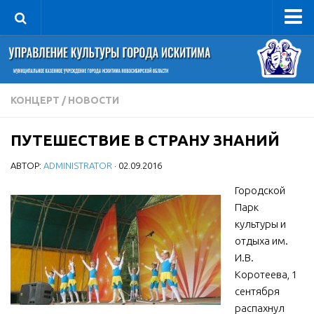
Управление
Руководитель
Сведения об организации
КОНЦЕРТ
/
НОВОСТИ
Структура
ПУТЕШЕСТВИЕ В СТРАНУ ЗНАНИЙ
Книга почета культуры
АВТОР:
ADMINISTRATOR
· 02.09.2016
Фотогалерея
Документы
Городской
Парк
Учредительные документы
культуры и
Правовая база
отдыха им.
И.В.
Противодействие коррупции
Коротеева, 1
Отчеты о деятельности
сентября
распахнул
Учреждения культуры