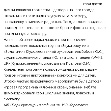
свои двери
МБУ Дом культуры «Молодость»
для виновников торжества – детворы нашего города.
МБУ Дом культуры «Октябрь»
Школьники и гости парка окунулись в атмосферу,
наполненную смехом и радостью. Погода тоже порадовала
МБОУ ДО «Детская школа искусств»
пришедших – теплое солнышко и брызги фонтана создавали
МБОУ ДО «Детская музыкальная школа»
праздничную атмосферу.
На главной сцене парка дарили свои творческие
МБУК «Искитимский городской историко-художественный
музей»
поздравления вокальные группы «Звуки радуги» и
«Золотинки» (Художественный руководитель Бобова О.С.),
МБУ Парк культуры и отдыха им. И.В. Коротеева
студия современного танца «Юла» и школа танцев «WAKE
МБУК «Централизованная библиотечная система»
UP» (Художественный руководитель Козлова Ю.М.).
Концертная программа сопровождалась розыгрышем
ДК «Россия»
призов, играми, викторинами и конкурсами для детей.
Афиша
Второй частью праздничного мероприятия была детская
Независимая оценка качества
игровая программа «Ключик в страну знаний». Ребята
демонстрировали свои школьные знания, ловкость и
Контакты
смекалку.
МБУ Парк культуры и отдыха им. И.В. Коротеева