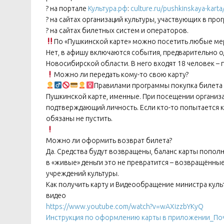
? на портале
Культура.рф
:
culture.ru/pushkinskaya-karta
? на сайтах организаций культуры, участвующих в про
? на сайтах билетных систем и операторов.
По «Пушкинской карте» можно посетить любые меро
Нет, в афишу включаются события, предварительно 
Новосибирской области. В него входят 18 человек –
Можно ли передать кому-то свою карту?
Правилами программы покупка билета 
Пушкинской карте, именные. При посещении организа
подтверждающий личность. Если кто-то попытается куп
обязаны не пустить.
Можно ли оформить возврат билета?
Да. Средства будут возвращены, баланс карты пополн
в «живые» деньги это не превратится – возвращённы
учреждений культуры.
Как получить карту и Видеообращение министра кул
видео
https://www.youtube.com/watch?v=wAXizzbYKyQ
Инструкция по оформлению карты в приложении_Поч