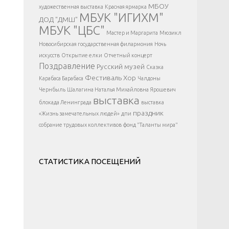
</div >
МБОУ
художественная выставка
Красная ярмарка
МБУК "ИГИХМ"
ДОД "ДМШ"
МБУК "ЦБС"
Мастер и Маргарита
Мюзикл
Новосибирская государственная филармония
Ночь
искусств
Открытие елки
Отчетный концерт
Поздравление
Русский музей
Сказка
Фестиваль
Хор
Карабаса Барабаса
Чалдоны
Чернбыль
Шалагина Наталья Михайловна
Ярошевич
выставка
блокада Ленинграда
выставка
праздник
«Жизнь замечательных людей»
дпи
собрание трудовых коллективов
фонд "Таланты мира"
СТАТИСТИКА ПОСЕЩЕНИЙ