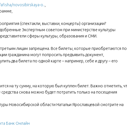
/afisha/novosibirskaya-o..
,
грамме,
приятия (спектакли, выставки, концерты) организации?
одобренные Экспертным советом при министерстве культуры
 представители сферы культуры, образования и СМИ.
третьим лицам запрещена. Все билеты, которые приобретаются по
ции гражданина могут попросить предъявить документ,
ить два билета по одной карте – например, себе и другу – его
ится на ту сумму, на которую был куплен билет. Важно отметить, ч
е средства снова можно будет потратить только на посещения
ьтуры Новосибирской области Натальи Ярославцевой смотрите на
та Банк Онлайн