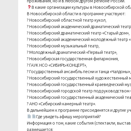
проживания, но и в любом другом регионе России.
В какие организации культуры в Новосибирской об
В Новосибирской области в программе участвуют:
? Новосибирский областной театр кукол,
? Новосибирский академический драматический театр
? Новосибирский драматический театр «Старый дом»,
? Новосибирский академический молодёжный театр «
? Новосибирский музыкальный театр,
? Молодёжный драматический «Первый театр»,
? Новосибирская государственная филармония,
? ГАУК НСО «СИБИРЬ-КОНЦЕРТ»,
? Государственный ансамбль песни и танца «Чалдоны»,
? Новосибирский государственный художественный м
? Новосибирский государственный краеведческий муз
? Новосибирский городской театр под руководством 
? Новосибирский государственный академический теа
? АНО «Сибирский камерный театр».
В дальнейшем к программе присоединятся и другие у
Где увидеть афишу мероприятий?
Информация о том, какие события (спектакли, выстав
размещается: