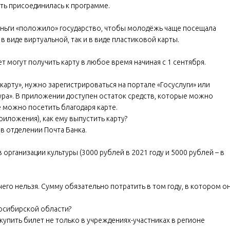
ть присоединилась к программе.
еньги «положило» государство, чтобы молодёжь чаще посещала
 виде виртуальной, так и в виде пластиковой карты.
т могут получить карту в любое время начиная с 1 сентября.
арту», нужно зарегистрироваться на портале «Госуслуги» или
ура». В приложении доступен остаток средств, которые можно
е можно посетить благодаря карте.
риложения), как ему выпустить карту?
в отделении Почта Банка.
 организации культуры (3000 рублей в 2021 году и 5000 рублей – в
чего нельзя. Сумму обязательно потратить в том году, в котором о
осибирской области?
упить билет не только в учреждениях-участниках в регионе