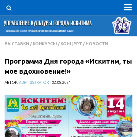
Управление
Руководитель
Сведения об организации
ВЫСТАВКИ
/
КОНКУРСЫ
/
КОНЦЕРТ
/
НОВОСТИ
Структура
Программа Дня города «Искитим, ты
Книга почета культуры
мое вдохновение!»
Фотогалерея
АВТОР:
ADMINISTRATOR
· 02.08.2021
Документы
Учредительные документы
Правовая база
Противодействие коррупции
Отчеты о деятельности
Учреждения культуры