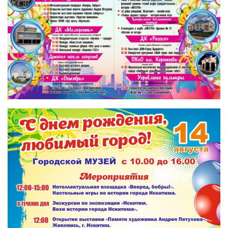
МБУ Дом культуры «Молодость»
МБУ Дом культуры «Октябрь»
МБОУ ДО «Детская школа искусств»
МБОУ ДО «Детская музыкальная школа»
МБУК «Искитимский городской историко-художественный
музей»
МБУ Парк культуры и отдыха им. И.В. Коротеева
МБУК «Централизованная библиотечная система»
ДК «Россия»
Афиша
Независимая оценка качества
Контакты