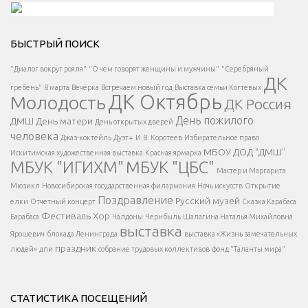
Решаем вместе</div > </div > </div >
БЫСТРЫЙ ПОИСК
Есть вопрос?
"Диалог вокруг рояля"
"О чем говорят женщины и мужчины"
"Серебряный
ДК
</span >
гребень"
8 марта
Вечёрка
Встречаем новый год
Выставка семьи Когтевых
ДК Октябрь
Молодость
ДК Россия
Напишите нам
</span >
День пожилого
ДМШ
День матери
День открытых дверей
</div >
человека
Джаз-коктейль
Дуэт+
И.В. Коротеев
Избирательное право
МБОУ ДОД "ДМШ"
Искитимская художественная выставка
Красная ярмарка
МБУК "ИГИХМ"
МБУК "ЦБС"
Написать
</div > </div >
Мастер и Маргарита
</div >
</button >
Мюзикл
Новосибирская государственная филармония
Ночь искусств
Открытие
</div >
Поздравление
Русский музей
елки
Отчетный концерт
Сказка Карабаса
Фестиваль
Хор
Барабаса
Чалдоны
Чернбыль
Шалагина Наталья Михайловна
выставка
Ярошевич
блокада Ленинграда
выставка «Жизнь замечательных
праздник
людей»
дпи
собрание трудовых коллективов
фонд "Таланты мира"
СТАТИСТИКА ПОСЕЩЕНИЙ