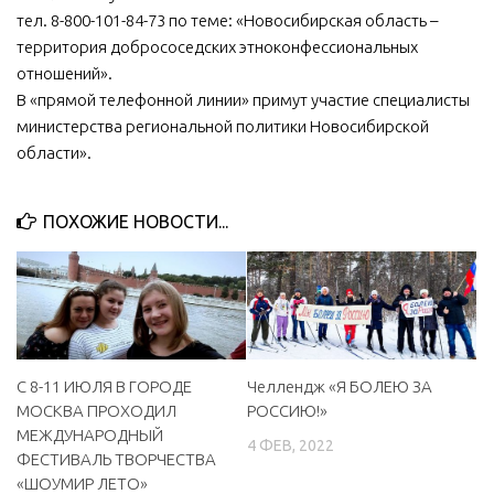
тел. 8-800-101-84-73 по теме: «Новосибирская область –
МБУ Дом культуры «Молодость»
территория добрососедских этноконфессиональных
МБУ Дом культуры «Октябрь»
отношений».
В «прямой телефонной линии» примут участие специалисты
МБОУ ДО «Детская школа искусств»
министерства региональной политики Новосибирской
МБОУ ДО «Детская музыкальная школа»
области».
МБУК «Искитимский городской историко-художественный
музей»
ПОХОЖИЕ НОВОСТИ...
МБУ Парк культуры и отдыха им. И.В. Коротеева
МБУК «Централизованная библиотечная система»
ДК «Россия»
Афиша
Независимая оценка качества
С 8-11 ИЮЛЯ В ГОРОДЕ
Челлендж «Я БОЛЕЮ ЗА
МОСКВА ПРОХОДИЛ
РОССИЮ!»
Контакты
МЕЖДУНАРОДНЫЙ
4 ФЕВ, 2022
ФЕСТИВАЛЬ ТВОРЧЕСТВА
«ШОУМИР ЛЕТО»