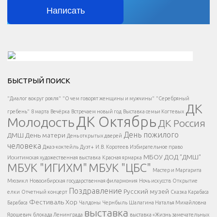
Написать
Решаем вместе</div > </div > </div >
БЫСТРЫЙ ПОИСК
Есть вопрос?
"Диалог вокруг рояля"
"О чем говорят женщины и мужчины"
"Серебряный
ДК
</span >
гребень"
8 марта
Вечёрка
Встречаем новый год
Выставка семьи Когтевых
ДК Октябрь
Молодость
ДК Россия
Напишите нам
</span >
День пожилого
ДМШ
День матери
День открытых дверей
</div >
человека
Джаз-коктейль
Дуэт+
И.В. Коротеев
Избирательное право
МБОУ ДОД "ДМШ"
Искитимская художественная выставка
Красная ярмарка
МБУК "ИГИХМ"
МБУК "ЦБС"
Написать
</div > </div >
Мастер и Маргарита
</div >
</button >
Мюзикл
Новосибирская государственная филармония
Ночь искусств
Открытие
</div >
Поздравление
Русский музей
елки
Отчетный концерт
Сказка Карабаса
Фестиваль
Хор
Барабаса
Чалдоны
Чернбыль
Шалагина Наталья Михайловна
выставка
Ярошевич
блокада Ленинграда
выставка «Жизнь замечательных