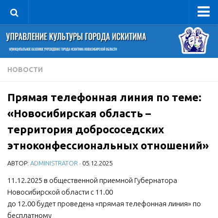
Управление
Руководитель
Сведения об организации
НОВОСТИ
Структура
Прямая телефонная линия по теме:
Книга почета культуры
«Новосибирская область –
Фотогалерея
территория добрососедских
Документы
этноконфессиональных отношений»
Учредительные документы
АВТОР:
ADMINISTRATOR
· 05.12.2025
Правовая база
11.12.2025 в общественной приемной Губернатора
Противодействие коррупции
Новосибирской области с 11.00
Отчеты о деятельности
до 12.00 будет проведена «прямая телефонная линия» по
Учреждения культуры
бесплатному