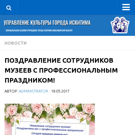
Управление
Руководитель
Сведения об организации
НОВОСТИ
Структура
ПОЗДРАВЛЕНИЕ СОТРУДНИКОВ
Книга почета культуры
МУЗЕЕВ С ПРОФЕССИОНАЛЬНЫМ
Фотогалерея
ПРАЗДНИКОМ!
Документы
АВТОР:
ADMINISTRATOR
· 18.05.2017
Учредительные документы
Правовая база
Противодействие коррупции
Отчеты о деятельности
Учреждения культуры