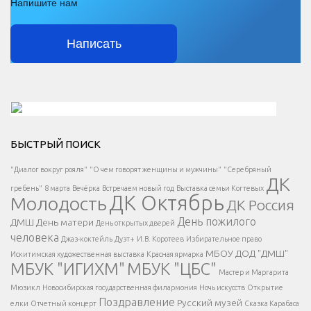
Напишите нам
Написать
Решаем вместе</div > </div > </div >
БЫСТРЫЙ ПОИСК
Есть вопрос?
"Диалог вокруг рояля"
"О чем говорят женщины и мужчины"
"Серебряный
ДК
</span >
гребень"
8 марта
Вечёрка
Встречаем новый год
Выставка семьи Когтевых
ДК Октябрь
Молодость
ДК Россия
Напишите нам
</span >
День пожилого
ДМШ
День матери
День открытых дверей
</div >
человека
Джаз-коктейль
Дуэт+
И.В. Коротеев
Избирательное право
МБОУ ДОД "ДМШ"
Искитимская художественная выставка
Красная ярмарка
МБУК "ИГИХМ"
МБУК "ЦБС"
Написать
</div > </div >
Мастер и Маргарита
</div >
</button >
Мюзикл
Новосибирская государственная филармония
Ночь искусств
Открытие
</div >
Поздравление
Русский музей
елки
Отчетный концерт
Сказка Карабаса