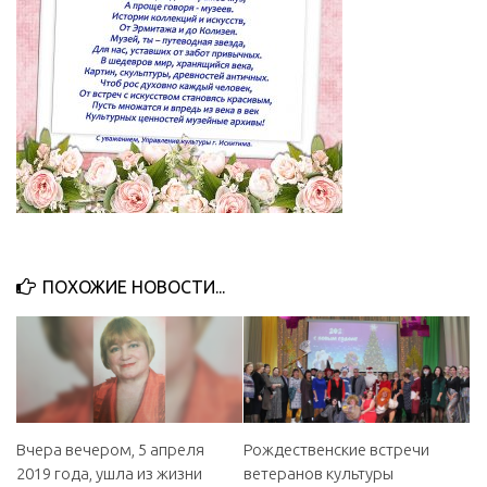
МБУ Дом культуры «Молодость»
МБУ Дом культуры «Октябрь»
МБОУ ДО «Детская школа искусств»
МБОУ ДО «Детская музыкальная школа»
МБУК «Искитимский городской историко-художественный
музей»
МБУ Парк культуры и отдыха им. И.В. Коротеева
МБУК «Централизованная библиотечная система»
ПОХОЖИЕ НОВОСТИ...
ДК «Россия»
Афиша
Независимая оценка качества
Контакты
Вчера вечером, 5 апреля
Рождественские встречи
2019 года, ушла из жизни
ветеранов культуры