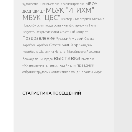
</div >
МБОУ
художественная выставка
Красная ярмарка
МБУК "ИГИХМ"
ДОД "ДМШ"
МБУК "ЦБС"
Мастер и Маргарита
Мюзикл
Новосибирская государственная филармония
Ночь
искусств
Открытие елки
Отчетный концерт
Поздравление
Русский музей
Сказка
Фестиваль
Хор
Карабаса Барабаса
Чалдоны
Чернбыль
Шалагина Наталья Михайловна
Ярошевич
выставка
блокада Ленинграда
выставка
праздник
«Жизнь замечательных людей»
дпи
собрание трудовых коллективов
фонд "Таланты мира"
СТАТИСТИКА ПОСЕЩЕНИЙ