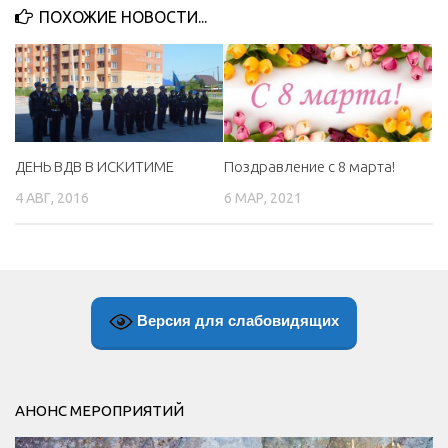
ПОХОЖИЕ НОВОСТИ...
МБУ Дом культуры «Молодость»
МБУ Дом культуры «Октябрь»
МБОУ ДО «Детская школа искусств»
МБОУ ДО «Детская музыкальная школа»
МБУК «Искитимский городской историко-художественный
ДЕНЬ ВДВ В ИСКИТИМЕ
Поздравление с 8 марта!
музей»
4 АВГ, 2016
6 МАР, 2021
МБУ Парк культуры и отдыха им. И.В. Коротеева
МБУК «Централизованная библиотечная система»
ДК «Россия»
Афиша
Версия для слабовидящих
Независимая оценка качества
Контакты
АНОНС МЕРОПРИЯТИЙ