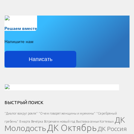
Есть вопрос?
Решаем вместе
Напишите нам
Написать
Решаем вместе</div > </div > </div >
БЫСТРЫЙ ПОИСК
Есть вопрос?
"Диалог вокруг рояля"
"О чем говорят женщины и мужчины"
"Серебряный
ДК
</span >
гребень"
8 марта
Вечёрка
Встречаем новый год
Выставка семьи Когтевых
ДК Октябрь
Молодость
ДК Россия
Напишите нам