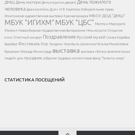
</span >
День пожилого
ДМШ
День матери
День открытых дверей
</div >
человека
Джаз-коктейль
Дуэт+
И.В. Коротеев
Избирательное право
МБОУ ДОД "ДМШ"
Искитимская художественная выставка
Красная ярмарка
МБУК "ИГИХМ"
МБУК "ЦБС"
Написать
</div > </div >
Мастер и Маргарита
</div >
</button >
Мюзикл
Новосибирская государственная филармония
Ночь искусств
Открытие
</div >
Поздравление
Русский музей
елки
Отчетный концерт
Сказка Карабаса
Фестиваль
Хор
Барабаса
Чалдоны
Чернбыль
Шалагина Наталья Михайловна
выставка
Ярошевич
блокада Ленинграда
выставка «Жизнь замечательных
праздник
людей»
дпи
собрание трудовых коллективов
фонд "Таланты мира"
СТАТИСТИКА ПОСЕЩЕНИЙ