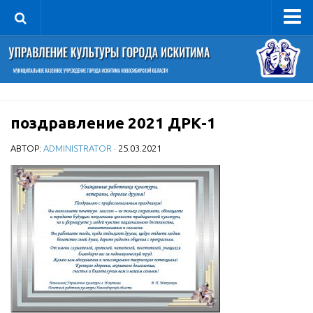
Управление
Руководитель
Сведения об организации
поздравление 2021 ДРК-1
Структура
Книга почета культуры
АВТОР:
ADMINISTRATOR
· 25.03.2021
Фотогалерея
Документы
Учредительные документы
Правовая база
Противодействие коррупции
Отчеты о деятельности
Учреждения культуры