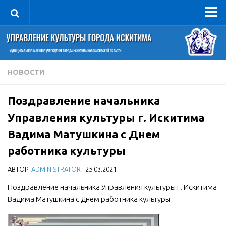
Управление
Руководитель
Сведения об организации
НОВОСТИ
Структура
Поздравление начальника
Книга почета культуры
Управления культуры г. Искитима
Фотогалерея
Вадима Матушкина с Днем
Документы
работника культуры
Учредительные документы
АВТОР:
ADMINISTRATOR
· 25.03.2021
Правовая база
Поздравление начальника Управления культуры г. Искитима
Противодействие коррупции
Вадима Матушкина с Днем работника культуры
Отчеты о деятельности
Учреждения культуры