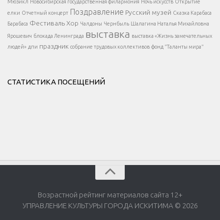
Мюзикл
Новосибирская государственная филармония
Ночь искусств
Открытие
</div >
Поздравление
Русский музей
елки
Отчетный концерт
Сказка Карабаса
Фестиваль
Хор
Барабаса
Чалдоны
Чернбыль
Шалагина Наталья Михайловна
выставка
Ярошевич
блокада Ленинграда
выставка «Жизнь замечательных
праздник
людей»
дпи
собрание трудовых коллективов
фонд "Таланты мира"
СТАТИСТИКА ПОСЕЩЕНИЙ
Возрастной рейтинг материалов сайта 12+
УПРАВЛЕНИЕ КУЛЬТУРЫ ГОРОДА ИСКИТИМА © 2026