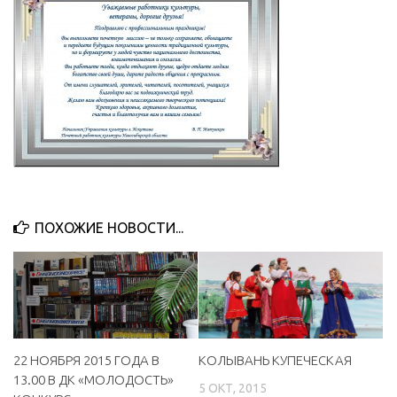
МБУ Дом культуры «Молодость»
МБУ Дом культуры «Октябрь»
МБОУ ДО «Детская школа искусств»
МБОУ ДО «Детская музыкальная школа»
МБУК «Искитимский городской историко-художественный
музей»
МБУ Парк культуры и отдыха им. И.В. Коротеева
МБУК «Централизованная библиотечная система»
ПОХОЖИЕ НОВОСТИ...
ДК «Россия»
Афиша
Независимая оценка качества
Контакты
КОЛЫВАНЬ КУПЕЧЕСКАЯ
22 НОЯБРЯ 2015 ГОДА В
13.00 В ДК «МОЛОДОСТЬ»
5 ОКТ, 2015