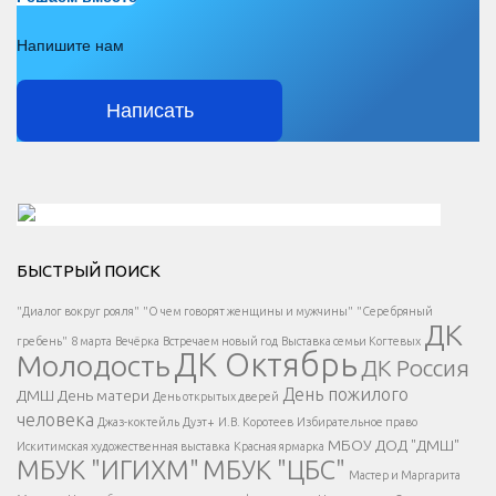
Напишите нам
Написать
Решаем вместе</div > </div > </div >
БЫСТРЫЙ ПОИСК
Есть вопрос?
"Диалог вокруг рояля"
"О чем говорят женщины и мужчины"
"Серебряный
ДК
</span >
гребень"
8 марта
Вечёрка
Встречаем новый год
Выставка семьи Когтевых
ДК Октябрь
Молодость
ДК Россия
Напишите нам
</span >
День пожилого
ДМШ
День матери
День открытых дверей
</div >
человека
Джаз-коктейль
Дуэт+
И.В. Коротеев
Избирательное право
МБОУ ДОД "ДМШ"
Искитимская художественная выставка
Красная ярмарка
МБУК "ИГИХМ"
МБУК "ЦБС"
Написать
</div > </div >
Мастер и Маргарита
</div >
</button >