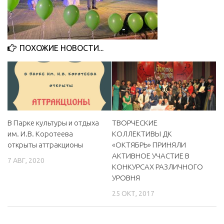
МБУ Дом культуры «Молодость»
МБУ Дом культуры «Октябрь»
МБОУ ДО «Детская школа искусств»
ПОХОЖИЕ НОВОСТИ...
МБОУ ДО «Детская музыкальная школа»
МБУК «Искитимский городской историко-художественный
музей»
МБУ Парк культуры и отдыха им. И.В. Коротеева
В Парке культуры и отдыха
ТВОРЧЕСКИЕ
МБУК «Централизованная библиотечная система»
им. И.В. Коротеева
КОЛЛЕКТИВЫ ДК
ДК «Россия»
открыты аттракционы
«ОКТЯБРЬ» ПРИНЯЛИ
АКТИВНОЕ УЧАСТИЕ В
Афиша
7 АВГ, 2020
КОНКУРСАХ РАЗЛИЧНОГО
Независимая оценка качества
УРОВНЯ
Контакты
25 ОКТ, 2017