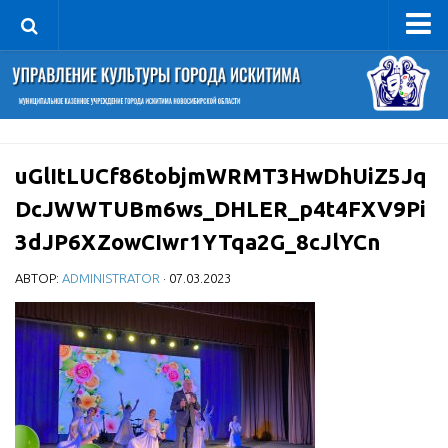
Управление
Руководитель
Сведения об организации
uGlItLUCf86tobjmWRMT3HwDhUiZ5Jq
Структура
DcJWWTUBm6ws_DHLER_p4t4FXV9Pi
Книга почета культуры
3dJP6XZowCIwr1YTqa2G_8cJlYCn
Фотогалерея
Документы
АВТОР:
ADMINISTRATOR
· 07.03.2023
Учредительные документы
Правовая база
Противодействие коррупции
Отчеты о деятельности
Учреждения культуры