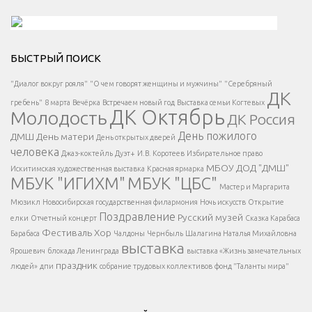
Решаем вместе</div > </div > </div >
БЫСТРЫЙ ПОИСК
Есть вопрос?
"Диалог вокруг рояля"
"О чем говорят женщины и мужчины"
"Серебряный
ДК
</span >
гребень"
8 марта
Вечёрка
Встречаем новый год
Выставка семьи Когтевых
ДК Октябрь
Молодость
ДК Россия
Напишите нам
</span >
День пожилого
ДМШ
День матери
День открытых дверей
</div >
человека
Джаз-коктейль
Дуэт+
И.В. Коротеев
Избирательное право
МБОУ ДОД "ДМШ"
Искитимская художественная выставка
Красная ярмарка
МБУК "ИГИХМ"
МБУК "ЦБС"
Написать
</div > </div >
Мастер и Маргарита
</div >
</button >
Мюзикл
Новосибирская государственная филармония
Ночь искусств
Открытие
</div >
Поздравление
Русский музей
елки
Отчетный концерт
Сказка Карабаса
Фестиваль
Хор
Барабаса
Чалдоны
Чернбыль
Шалагина Наталья Михайловна
выставка
Ярошевич
блокада Ленинграда
выставка «Жизнь замечательных
праздник
людей»
дпи
собрание трудовых коллективов
фонд "Таланты мира"