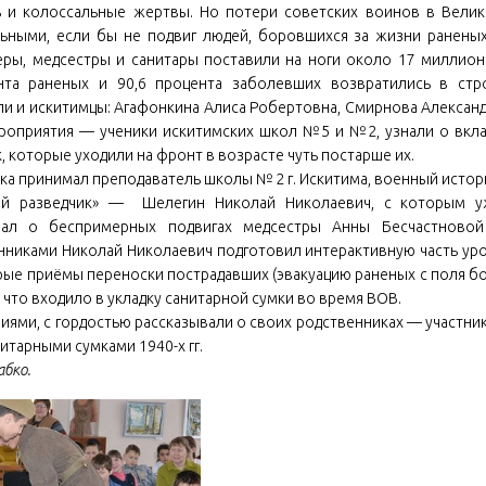
ь и колоссальные жертвы. Но потери советских воинов в Вели
ьными, если бы не подвиг людей, боровшихся за жизни ранены
еры, медсестры и санитары поставили на ноги около 17 миллио
та раненых и 90,6 процента заболевших возвратились в стр
и и искитимцы: Агафонкина Алиса Робертовна, Смирнова Алексан
ероприятия — ученики искитимских школ №5 и №2, узнали о вкл
, которые уходили на фронт в возрасте чуть постарше их.
ка принимал преподаватель школы № 2 г. Искитима, военный истор
ный разведчик» — Шелегин Николай Николаевич, с которым у
зал о беспримерных подвигах медсестры Анны Бесчастновой
нниками Николай Николаевич подготовил интерактивную часть ур
ые приёмы переноски пострадавших (эвакуацию раненых с поля бо
 что входило в укладку санитарной сумки во время ВОВ.
ями, с гордостью рассказывали о своих родственниках — участни
тарными сумками 1940-х гг.
бко.