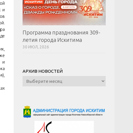
кой
х и
нов
ой.
дра
Программа празднования 309-
аде
летия города Искитима
30 ИЮЛ, 2026
ик,
же
 и
ока
АРХИВ НОВОСТЕЙ
я),
Архив
новостей
ках