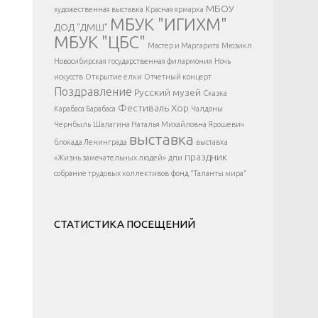
</div >
МБОУ
художественная выставка
Красная ярмарка
МБУК "ИГИХМ"
ДОД "ДМШ"
МБУК "ЦБС"
Мастер и Маргарита
Мюзикл
Новосибирская государственная филармония
Ночь
искусств
Открытие елки
Отчетный концерт
Поздравление
Русский музей
Сказка
Фестиваль
Хор
Карабаса Барабаса
Чалдоны
Чернбыль
Шалагина Наталья Михайловна
Ярошевич
выставка
блокада Ленинграда
выставка
праздник
«Жизнь замечательных людей»
дпи
собрание трудовых коллективов
фонд "Таланты мира"
СТАТИСТИКА ПОСЕЩЕНИЙ