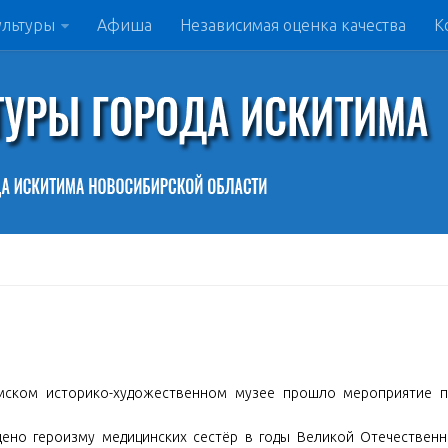
ультуры
Афиша
Независимая оценка качества
К
имском историко-художественном музее прошло мероприятие 
ено героизму медицинских сестёр в годы Великой Отечествен