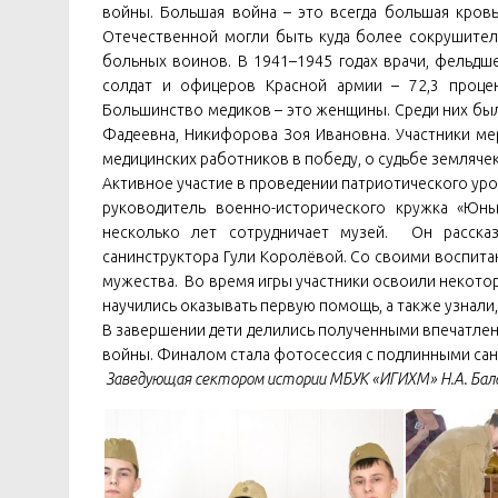
войны. Большая война – это всегда большая кров
Отечественной могли быть куда более сокрушител
больных воинов. В 1941–1945 годах врачи, фельдш
солдат и офицеров Красной армии – 72,3 процен
Большинство медиков – это женщины. Среди них был
Фадеевна, Никифорова Зоя Ивановна. Участники м
медицинских работников в победу, о судьбе землячек
Активное участие в проведении патриотического уро
руководитель военно-исторического кружка «Ю
несколько лет сотрудничает музей. Он расска
санинструктора Гули Королёвой. Со своими воспита
мужества. Во время игры участники освоили некотор
научились оказывать первую помощь, а также узнали,
В завершении дети делились полученными впечатлени
войны. Финалом стала фотосессия с подлинными сани
Заведующая сектором истории МБУК «ИГИХМ» Н.А. Бала