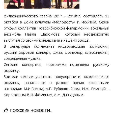
МБУ Дом культуры «Молодость»
МБУ Дом культуры «Октябрь»
филармонического сезона 2017 – 2018г.г. состоялось 12
октября в Доме культуры «Молодость» г. Искитим. Сезон
МБОУ ДО «Детская школа искусств»
открыл коллектив Новосибирской филармонии, вокальный
МБОУ ДО «Детская музыкальная школа»
ансамбль Павла Шаромова, который неоднократно
выступал со своими концертами в нашем городе.
МБУК «Искитимский городской историко-художественный
музей»
В репертуаре коллектива нидерландская полифония,
русский хоровой концерт, джаз, фольклор, классическая,
МБУ Парк культуры и отдыха им. И.В. Коротеева
современная музыка.
МБУК «Централизованная библиотечная система»
Сегодня концертная программа посвящена русскому
романсу.
ДК «Россия»
Зрители смогли услышать популярные и полюбившиеся
Афиша
романсы, написанные в разное время известными
Независимая оценка качества
авторами: М.И.Глинка, А.Г. Рубинштейном, Н.А. Римский –
Корсаковым, Б.И. Фоминым, А.М. Давыдовым.
Контакты
ПОХОЖИЕ НОВОСТИ...