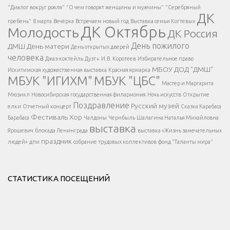
Есть вопрос?
"Диалог вокруг рояля"
"О чем говорят женщины и мужчины"
"Серебряный
ДК
</span >
гребень"
8 марта
Вечёрка
Встречаем новый год
Выставка семьи Когтевых
ДК Октябрь
Молодость
ДК Россия
Напишите нам
</span >
День пожилого
ДМШ
День матери
День открытых дверей
</div >
человека
Джаз-коктейль
Дуэт+
И.В. Коротеев
Избирательное право
МБОУ ДОД "ДМШ"
Искитимская художественная выставка
Красная ярмарка
МБУК "ИГИХМ"
МБУК "ЦБС"
Написать
</div > </div >
Мастер и Маргарита
</div >
</button >
Мюзикл
Новосибирская государственная филармония
Ночь искусств
Открытие
</div >
Поздравление
Русский музей
елки
Отчетный концерт
Сказка Карабаса
Фестиваль
Хор
Барабаса
Чалдоны
Чернбыль
Шалагина Наталья Михайловна
выставка
Ярошевич
блокада Ленинграда
выставка «Жизнь замечательных
праздник
людей»
дпи
собрание трудовых коллективов
фонд "Таланты мира"
СТАТИСТИКА ПОСЕЩЕНИЙ