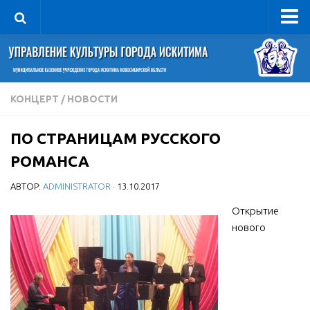
Управление
Руководитель
Сведения об организации
КОНЦЕРТ
/
НОВОСТИ
Структура
ПО СТРАНИЦАМ РУССКОГО
Книга почета культуры
РОМАНСА
Фотогалерея
АВТОР:
ADMINISTRATOR
· 13.10.2017
Документы
Открытие
Учредительные документы
нового
Правовая база
Противодействие коррупции
Отчеты о деятельности
Учреждения культуры