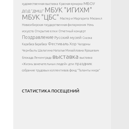
</div >
МБОУ
художественная выставка
Красная ярмарка
МБУК "ИГИХМ"
ДОД "ДМШ"
МБУК "ЦБС"
Мастер и Маргарита
Мюзикл
Новосибирская государственная филармония
Ночь
искусств
Открытие елки
Отчетный концерт
Поздравление
Русский музей
Сказка
Фестиваль
Хор
Карабаса Барабаса
Чалдоны
Чернбыль
Шалагина Наталья Михайловна
Ярошевич
выставка
блокада Ленинграда
выставка
праздник
«Жизнь замечательных людей»
дпи
собрание трудовых коллективов
фонд "Таланты мира"
СТАТИСТИКА ПОСЕЩЕНИЙ