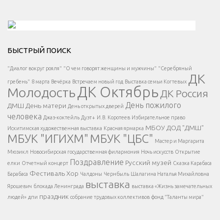
Решаем вместе</div > </div > </div >
БЫСТРЫЙ ПОИСК
Есть вопрос?
"Диалог вокруг рояля"
"О чем говорят женщины и мужчины"
"Серебряный
ДК
</span >
гребень"
8 марта
Вечёрка
Встречаем новый год
Выставка семьи Когтевых
ДК Октябрь
Молодость
ДК Россия
Напишите нам
</span >
День пожилого
ДМШ
День матери
День открытых дверей
</div >
человека
Джаз-коктейль
Дуэт+
И.В. Коротеев
Избирательное право
МБОУ ДОД "ДМШ"
Искитимская художественная выставка
Красная ярмарка
МБУК "ИГИХМ"
МБУК "ЦБС"
Написать
</div > </div >
Мастер и Маргарита
</div >
</button >
Мюзикл
Новосибирская государственная филармония
Ночь искусств
Открытие
</div >
Поздравление
Русский музей
елки
Отчетный концерт
Сказка Карабаса
Фестиваль
Хор
Барабаса
Чалдоны
Чернбыль
Шалагина Наталья Михайловна
выставка
Ярошевич
блокада Ленинграда
выставка «Жизнь замечательных
праздник
людей»
дпи
собрание трудовых коллективов
фонд "Таланты мира"