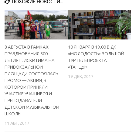
ПОХОЖИЕ НОВОСТИ...
МБУ Дом культуры «Молодость»
МБУ Дом культуры «Октябрь»
МБОУ ДО «Детская школа искусств»
МБОУ ДО «Детская музыкальная школа»
8 АВГУСТА В РАМКАХ
10 ЯНВАРЯ В 19.00 В ДК
МБУК «Искитимский городской историко-художественный
ПРАЗДНОВАНИЯ 300 —
«МОЛОДОСТЬ» БОЛЬШОЙ
музей»
ЛЕТИЯ Г. ИСКИТИМА НА
ТУР ТЕЛЕПРОЕКТА
МБУ Парк культуры и отдыха им. И.В. Коротеева
ПРИВОКЗАЛЬНОЙ
«ТАНЦЫ»
ПЛОЩАДИ СОСТОЯЛАСЬ
МБУК «Централизованная библиотечная система»
19 ДЕК, 2017
ПРОМО — АКЦИЯ, В
ДК «Россия»
КОТОРОЙ ПРИНЯЛИ
УЧАСТИЕ УЧАЩИЕСЯ И
Афиша
ПРЕПОДАВАТЕЛИ
Независимая оценка качества
ДЕТСКОЙ МУЗЫКАЛЬНОЙ
ШКОЛЫ
Контакты
11 АВГ, 2017