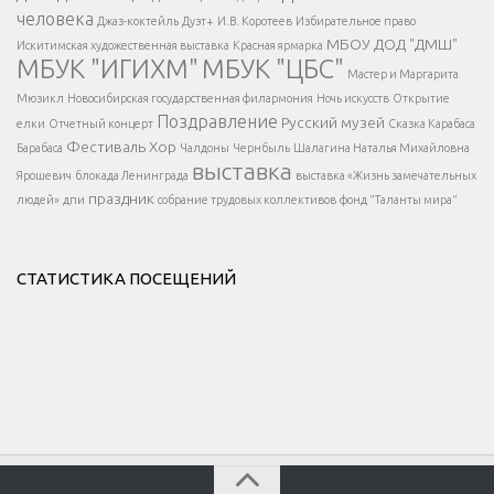
</div >
человека
Джаз-коктейль
Дуэт+
И.В. Коротеев
Избирательное право
МБОУ ДОД "ДМШ"
Искитимская художественная выставка
Красная ярмарка
МБУК "ИГИХМ"
МБУК "ЦБС"
Написать
</div > </div >
Мастер и Маргарита
</div >
</button >
Мюзикл
Новосибирская государственная филармония
Ночь искусств
Открытие
</div >
Поздравление
Русский музей
елки
Отчетный концерт
Сказка Карабаса
Фестиваль
Хор
Барабаса
Чалдоны
Чернбыль
Шалагина Наталья Михайловна
выставка
Ярошевич
блокада Ленинграда
выставка «Жизнь замечательных
праздник
людей»
дпи
собрание трудовых коллективов
фонд "Таланты мира"
СТАТИСТИКА ПОСЕЩЕНИЙ