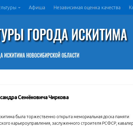
ультуры
Афиша
Независимая оценка качества
К
сандра Семёновича Чиркова
г.Искитима была торжественно открыта мемориальная доска памяти
ского карьероуправления, заслуженного строителя РСФСР, кавале