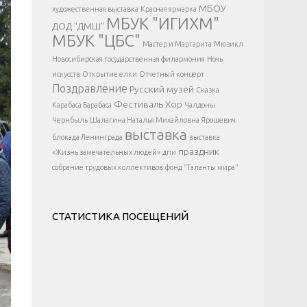
</div >
МБОУ
художественная выставка
Красная ярмарка
МБУК "ИГИХМ"
ДОД "ДМШ"
МБУК "ЦБС"
Мастер и Маргарита
Мюзикл
Новосибирская государственная филармония
Ночь
искусств
Открытие елки
Отчетный концерт
Поздравление
Русский музей
Сказка
Фестиваль
Хор
Карабаса Барабаса
Чалдоны
Чернбыль
Шалагина Наталья Михайловна
Ярошевич
выставка
блокада Ленинграда
выставка
праздник
«Жизнь замечательных людей»
дпи
собрание трудовых коллективов
фонд "Таланты мира"
СТАТИСТИКА ПОСЕЩЕНИЙ