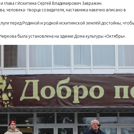
и глава г.Искитима Сергей Владимирович Завражин.
, человека- творца созидателя, наставника навечно вписано в
слуги перед Родиной и родной искитимской землёй достойны, чтоб
Чиркова была установлена на здании Дома культуры «Октябрь».