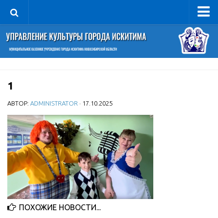
Управление
Руководитель
Сведения об организации
1
Структура
Книга почета культуры
АВТОР:
ADMINISTRATOR
· 17.10.2025
Фотогалерея
Документы
Учредительные документы
Правовая база
Противодействие коррупции
Отчеты о деятельности
ПОХОЖИЕ НОВОСТИ...
Учреждения культуры