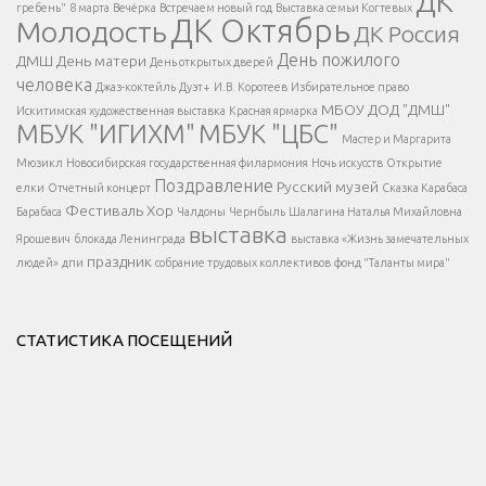
ДК
гребень"
8 марта
Вечёрка
Встречаем новый год
Выставка семьи Когтевых
ДК Октябрь
Молодость
ДК Россия
Напишите нам
</span >
День пожилого
ДМШ
День матери
День открытых дверей
</div >
человека
Джаз-коктейль
Дуэт+
И.В. Коротеев
Избирательное право
МБОУ ДОД "ДМШ"
Искитимская художественная выставка
Красная ярмарка
МБУК "ИГИХМ"
МБУК "ЦБС"
Написать
</div > </div >
Мастер и Маргарита
</div >
</button >
Мюзикл
Новосибирская государственная филармония
Ночь искусств
Открытие
</div >
Поздравление
Русский музей
елки
Отчетный концерт
Сказка Карабаса
Фестиваль
Хор
Барабаса
Чалдоны
Чернбыль
Шалагина Наталья Михайловна
выставка
Ярошевич
блокада Ленинграда
выставка «Жизнь замечательных
праздник
людей»
дпи
собрание трудовых коллективов
фонд "Таланты мира"
СТАТИСТИКА ПОСЕЩЕНИЙ