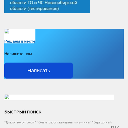
Есть вопрос?
Решаем вместе
Напишите нам
Написать
Решаем вместе</div > </div > </div >
БЫСТРЫЙ ПОИСК
Есть вопрос?
"Диалог вокруг рояля"
"О чем говорят женщины и мужчины"
"Серебряный
</span >