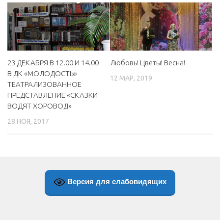
МБУ Дом культуры «Молодость»
МБУ Дом культуры «Октябрь»
МБОУ ДО «Детская школа искусств»
Любовь! Цветы! Весна!
23 ДЕКАБРЯ В 12.00 И 14.00
МБОУ ДО «Детская музыкальная школа»
В ДК «МОЛОДОСТЬ»
12 МАР, 2019
МБУК «Искитимский городской историко-художественный
ТЕАТРАЛИЗОВАННОЕ
музей»
ПРЕДСТАВЛЕНИЕ «СКАЗКИ
МБУ Парк культуры и отдыха им. И.В. Коротеева
ВОДЯТ ХОРОВОД»
МБУК «Централизованная библиотечная система»
28 НОЯ, 2017
ДК «Россия»
Афиша
Независимая оценка качества
Версия для слабовидящих
Контакты