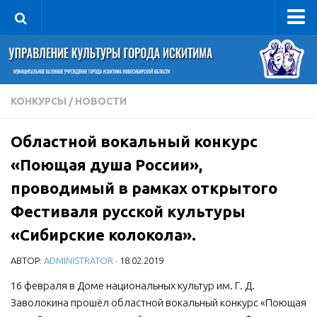
Управление
Руководитель
Сведения об организации
КОНКУРСЫ
/
НОВОСТИ
Структура
Областной вокальный конкурс
Книга почета культуры
«Поющая душа России»,
Фотогалерея
проводимый в рамках открытого
Документы
Фестиваля русской культуры
Учредительные документы
«Сибирские колокола».
Правовая база
АВТОР:
ADMINISTRATOR
· 18.02.2019
Противодействие коррупции
16 февраля в Доме национальных культур им. Г. Д.
Отчеты о деятельности
Заволокина прошёл областной вокальный конкурс «Поющая
Учреждения культуры