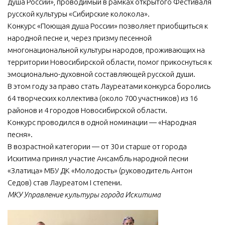
душа России», проводимый в рамках открытого Фестиваля
русской культуры «Сибирские колокола».
МБУ Дом культуры «Молодость»
Конкурс «Поющая душа России» позволяет приобщиться к
МБУ Дом культуры «Октябрь»
народной песне и, через призму песенной
МБОУ ДО «Детская школа искусств»
многонациональной культуры народов, проживающих на
территории Новосибирской области, помог прикоснуться к
МБОУ ДО «Детская музыкальная школа»
эмоционально-духовной составляющей русской души.
МБУК «Искитимский городской историко-художественный
В этом году за право стать Лауреатами конкурса боролись
музей»
64 творческих коллектива (около 700 участников) из 16
МБУ Парк культуры и отдыха им. И.В. Коротеева
районов и 4 городов Новосибирской области.
Конкурс проводился в одной номинации — «Народная
МБУК «Централизованная библиотечная система»
песня».
ДК «Россия»
В возрастной категории — от 30 и старше от города
Афиша
Искитима принял участие Ансамбль народной песни
«Златица» МБУ ДК «Молодость» (руководитель Антон
Независимая оценка качества
Седов) став Лауреатом I степени.
Контакты
МКУ Управление культуры города Искитима