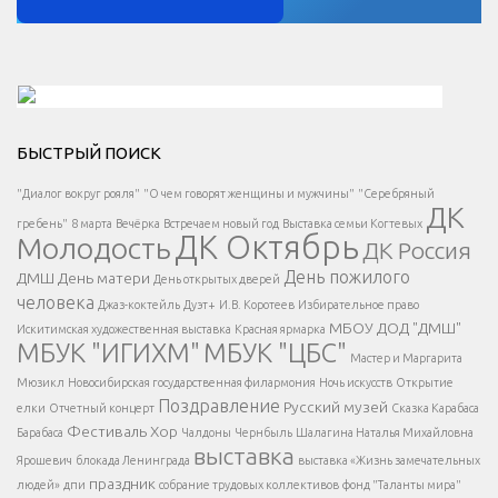
Решаем вместе</div > </div > </div >
БЫСТРЫЙ ПОИСК
Есть вопрос?
"Диалог вокруг рояля"
"О чем говорят женщины и мужчины"
"Серебряный
ДК
</span >
гребень"
8 марта
Вечёрка
Встречаем новый год
Выставка семьи Когтевых
ДК Октябрь
Молодость
ДК Россия
Напишите нам
</span >
День пожилого
ДМШ
День матери
День открытых дверей
</div >
человека
Джаз-коктейль
Дуэт+
И.В. Коротеев
Избирательное право
МБОУ ДОД "ДМШ"
Искитимская художественная выставка
Красная ярмарка
МБУК "ИГИХМ"
МБУК "ЦБС"
Написать
</div > </div >
Мастер и Маргарита
</div >
</button >
Мюзикл
Новосибирская государственная филармония
Ночь искусств
Открытие
</div >
Поздравление
Русский музей
елки
Отчетный концерт
Сказка Карабаса
Фестиваль
Хор
Барабаса
Чалдоны
Чернбыль
Шалагина Наталья Михайловна
выставка
Ярошевич
блокада Ленинграда
выставка «Жизнь замечательных
праздник
людей»
дпи
собрание трудовых коллективов
фонд "Таланты мира"