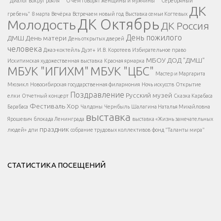
"Диалог вокруг рояля"
"О чем говорят женщины и мужчины"
"Серебряный
ДК
</span >
гребень"
8 марта
Вечёрка
Встречаем новый год
Выставка семьи Когтевых
ДК Октябрь
Молодость
ДК Россия
Напишите нам
</span >
День пожилого
ДМШ
День матери
День открытых дверей
</div >
человека
Джаз-коктейль
Дуэт+
И.В. Коротеев
Избирательное право
МБОУ ДОД "ДМШ"
Искитимская художественная выставка
Красная ярмарка
МБУК "ИГИХМ"
МБУК "ЦБС"
Написать
</div > </div >
Мастер и Маргарита
</div >
</button >
Мюзикл
Новосибирская государственная филармония
Ночь искусств
Открытие
</div >
Поздравление
Русский музей
елки
Отчетный концерт
Сказка Карабаса
Фестиваль
Хор
Барабаса
Чалдоны
Чернбыль
Шалагина Наталья Михайловна
выставка
Ярошевич
блокада Ленинграда
выставка «Жизнь замечательных
праздник
людей»
дпи
собрание трудовых коллективов
фонд "Таланты мира"
СТАТИСТИКА ПОСЕЩЕНИЙ