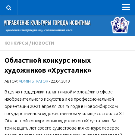
Управление
Руководитель
Сведения об организации
КОНКУРСЫ
/
НОВОСТИ
Структура
Областной конкурс юных
Книга почета культуры
художников «Хрусталик»
Фотогалерея
АВТОР:
ADMINISTRATOR
· 22.04.2019
Документы
В целях поддержки талантливой молодёжи в сфере
Учредительные документы
изобразительного искусства и её профессиональной
Правовая база
ориентации 20-21 апреля 20179 года в Новосибирском
Противодействие коррупции
государственном художественном училище состоялся XIII
Областной конкурс юных художников «Хрусталик». За
Отчеты о деятельности
тринадцать лет своего существования конкурс перерос
Учреждения культуры