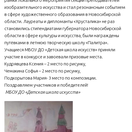
рамки локального мероприятия секции преподавателей
изобразительного искусства и стал резонансным событием
МБУ Дом культуры «Молодость»
в сфере художественного образования в Новосибирской
МБУ Дом культуры «Октябрь»
области. Лауреаты и дипломанты «Хрусталика» не раз
МБОУ ДО «Детская школа искусств»
становились стипендиатами губернатора Новосибирской
области в сфере культуры и искусства, были награждены
МБОУ ДО «Детская музыкальная школа»
путёвками в летнюю творческую школу «Палитра».
МБУК «Искитимский городской историко-художественный
Учащиеся МБОУ ДО «Детская школа искусств» приняли
музей»
участие в конкурсе и завоевали призовые места.
МБУ Парк культуры и отдыха им. И.В. Коротеева
Кудрявцева Ксения – 2 место по рисунку,
Чемакина Софья – 2 место по рисунку,
МБУК «Централизованная библиотечная система»
Подкорытова Мария- 3 место по композиции.
ДК «Россия»
Поздравляем участников и победителей!
МБОУ ДО «Детская школа искусств»
Афиша
Независимая оценка качества
Контакты