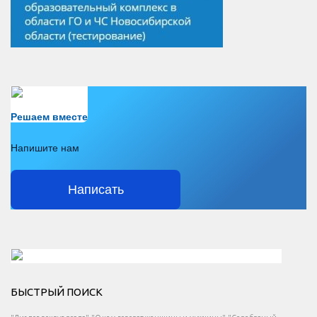
Есть вопрос?
Решаем вместе
Напишите нам
Написать
Решаем вместе</div > </div > </div >
БЫСТРЫЙ ПОИСК
Есть вопрос?