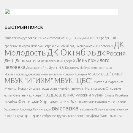
Решаем вместе</div > </div > </div >
БЫСТРЫЙ ПОИСК
Есть вопрос?
"Диалог вокруг рояля"
"О чем говорят женщины и мужчины"
"Серебряный
ДК
</span >
гребень"
8 марта
Вечёрка
Встречаем новый год
Выставка семьи Когтевых
ДК Октябрь
Молодость
ДК Россия
Напишите нам
</span >
День пожилого
ДМШ
День матери
День открытых дверей
</div >
человека
Джаз-коктейль
Дуэт+
И.В. Коротеев
Избирательное право
МБОУ ДОД "ДМШ"
Искитимская художественная выставка
Красная ярмарка
МБУК "ИГИХМ"
МБУК "ЦБС"
Написать
</div > </div >
Мастер и Маргарита
</div >
</button >
Мюзикл
Новосибирская государственная филармония
Ночь искусств
Открытие
</div >
Поздравление
Русский музей
елки
Отчетный концерт
Сказка Карабаса
Фестиваль
Хор
Барабаса
Чалдоны
Чернбыль
Шалагина Наталья Михайловна
выставка
Ярошевич
блокада Ленинграда
выставка «Жизнь замечательных
праздник
людей»
дпи
собрание трудовых коллективов
фонд "Таланты мира"