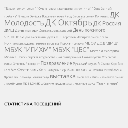
Есть вопрос?
"Диалог вокруг рояля"
"О чем говорят женщины и мужчины"
"Серебряный
ДК
</span >
гребень"
8 марта
Вечёрка
Встречаем новый год
Выставка семьи Когтевых
ДК Октябрь
Молодость
ДК Россия
Напишите нам
</span >
День пожилого
ДМШ
День матери
День открытых дверей
</div >
человека
Джаз-коктейль
Дуэт+
И.В. Коротеев
Избирательное право
МБОУ ДОД "ДМШ"
Искитимская художественная выставка
Красная ярмарка
МБУК "ИГИХМ"
МБУК "ЦБС"
Написать
</div > </div >
Мастер и Маргарита
</div >
</button >
Мюзикл
Новосибирская государственная филармония
Ночь искусств
Открытие
</div >
Поздравление
Русский музей
елки
Отчетный концерт
Сказка Карабаса
Фестиваль
Хор
Барабаса
Чалдоны
Чернбыль
Шалагина Наталья Михайловна
выставка
Ярошевич
блокада Ленинграда
выставка «Жизнь замечательных
праздник
людей»
дпи
собрание трудовых коллективов
фонд "Таланты мира"
СТАТИСТИКА ПОСЕЩЕНИЙ