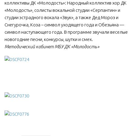
коллективы ДК «Молодость»: Народный коллектив хор ДК
МБУ Дом культуры «Молодость»
«Молодость», солисты вокальной студии «Серпантин» и
студии эстрадного вокала «Звук», а также Дед Мороз и
МБУ Дом культуры «Октябрь»
Снегурочка, Коза – символ уходящего года и Обезьяна —
МБОУ ДО «Детская школа искусств»
символ наступающего года. В программе звучали веселые
МБОУ ДО «Детская музыкальная школа»
новогодние песни, конкурсы, шутки и смех.
Методический кабинет МБУ ДК «Молодость»
МБУК «Искитимский городской историко-художественный
музей»
МБУ Парк культуры и отдыха им. И.В. Коротеева
МБУК «Централизованная библиотечная система»
ДК «Россия»
Афиша
Независимая оценка качества
Контакты