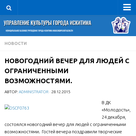
Управление
Руководитель
Сведения об организации
НОВОСТИ
Структура
НОВОГОДНИЙ ВЕЧЕР ДЛЯ ЛЮДЕЙ С
Книга почета культуры
ОГРАНИЧЕННЫМИ
Фотогалерея
ВОЗМОЖНОСТЯМИ.
Документы
АВТОР:
ADMINISTRATOR
· 28.12.2015
Учредительные документы
В ДК
Правовая база
«Молодость»,
Противодействие коррупции
24 декабря,
Отчеты о деятельности
состоялся новогодний вечер для людей с ограниченными
возможностями. Гостей вечера поздравили творческие
Учреждения культуры