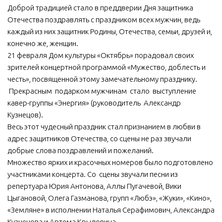
Доброй традицией стало в преддверии Дня защитника
МБУ Дом культуры «Молодость»
Отечества поздравлять с праздником всех мужчин, ведь
МБУ Дом культуры «Октябрь»
каждый из них защитник Родины, Отечества, семьи, друзей и,
конечно же, женщин.
МБОУ ДО «Детская школа искусств»
21 февраля Дом культуры «Октябрь» порадовал своих
МБОУ ДО «Детская музыкальная школа»
зрителей концертной программой «Мужество, доблесть и
честь», посвященной этому замечательному празднику.
МБУК «Искитимский городской историко-художественный
музей»
Прекрасным подарком мужчинам стало выступление
кавер-группы «Энергия» (руководитель Александр
МБУ Парк культуры и отдыха им. И.В. Коротеева
Кузнецов).
МБУК «Централизованная библиотечная система»
Весь этот чудесный праздник стал признанием в любви в
адрес защитников Отечества, со сцены не раз звучали
ДК «Россия»
добрые слова поздравлений и пожеланий.
Афиша
Множество ярких и красочных номеров было подготовлено
Независимая оценка качества
участниками концерта. Со сцены звучали песни из
репертуара Юрия Антонова, Аллы Пугачевой, Вики
Контакты
Цыгановой, Олега Газманова, групп «Любэ», «Жуки», «Кино»,
«Земляне» в исполнении Наталья Серафимович, Александра
Кузнецова и Артема Крыловича.