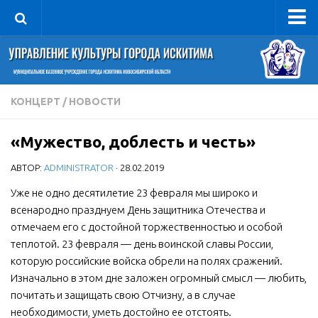
Управление
Руководитель
Сведения об организации
КОНЦЕРТ
/
НОВОСТИ
Структура
«Мужество, доблесть и честь»
Книга почета культуры
АВТОР:
ADMINISTRATOR
· 28.02.2019
Фотогалерея
Документы
Уже не одно десятилетие 23 февраля мы широко и
всенародно празднуем День защитника Отечества и
Учредительные документы
отмечаем его с достойной торжественностью и особой
Правовая база
теплотой. 23 февраля — день воинской славы России,
которую российские войска обрели на полях сражений.
Противодействие коррупции
Изначально в этом дне заложен огромный смысл — любить,
Отчеты о деятельности
почитать и защищать свою Отчизну, а в случае
необходимости, уметь достойно ее отстоять.
Учреждения культуры