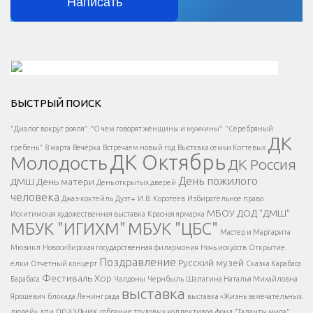
Написать
Решаем вместе</div > </div > </div >
БЫСТРЫЙ ПОИСК
Есть вопрос?
"Диалог вокруг рояля"
"О чем говорят женщины и мужчины"
"Серебряный
ДК
</span >
гребень"
8 марта
Вечёрка
Встречаем новый год
Выставка семьи Когтевых
ДК Октябрь
Молодость
ДК Россия
Напишите нам
</span >
День пожилого
ДМШ
День матери
День открытых дверей
</div >
человека
Джаз-коктейль
Дуэт+
И.В. Коротеев
Избирательное право
МБОУ ДОД "ДМШ"
Искитимская художественная выставка
Красная ярмарка
МБУК "ИГИХМ"
МБУК "ЦБС"
Написать
</div > </div >
Мастер и Маргарита
</div >
</button >
Мюзикл
Новосибирская государственная филармония
Ночь искусств
Открытие
</div >
Поздравление
Русский музей
елки
Отчетный концерт
Сказка Карабаса
Фестиваль
Хор
Барабаса
Чалдоны
Чернбыль
Шалагина Наталья Михайловна
выставка
Ярошевич
блокада Ленинграда
выставка «Жизнь замечательных
праздник
людей»
дпи
собрание трудовых коллективов
фонд "Таланты мира"