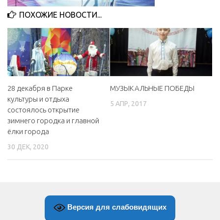
МБУ Дом культуры «Молодость»
ПОХОЖИЕ НОВОСТИ...
МБУ Дом культуры «Октябрь»
МБОУ ДО «Детская школа искусств»
МБОУ ДО «Детская музыкальная школа»
МБУК «Искитимский городской историко-художественный
28 декабря в Парке
МУЗЫКАЛЬНЫЕ ПОБЕДЫ
музей»
культуры и отдыха
5 АПР, 2017
МБУ Парк культуры и отдыха им. И.В. Коротеева
состоялось открытие
зимнего городка и главной
МБУК «Централизованная библиотечная система»
ёлки города
ДК «Россия»
30 ДЕК, 2020
Афиша
Независимая оценка качества
Контакты
Версия для слабовидящих