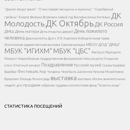
Есть вопрос?
"Диалог вокруг рояля"
"О чем говорят женщины и мужчины"
"Серебряный
ДК
</span >
гребень"
8 марта
Вечёрка
Встречаем новый год
Выставка семьи Когтевых
ДК Октябрь
Молодость
ДК Россия
Напишите нам
</span >
День пожилого
ДМШ
День матери
День открытых дверей
</div >
человека
Джаз-коктейль
Дуэт+
И.В. Коротеев
Избирательное право
МБОУ ДОД "ДМШ"
Искитимская художественная выставка
Красная ярмарка
МБУК "ИГИХМ"
МБУК "ЦБС"
Написать
</div > </div >
Мастер и Маргарита
</div >
</button >
Мюзикл
Новосибирская государственная филармония
Ночь искусств
Открытие
</div >
Поздравление
Русский музей
елки
Отчетный концерт
Сказка Карабаса
Фестиваль
Хор
Барабаса
Чалдоны
Чернбыль
Шалагина Наталья Михайловна
выставка
Ярошевич
блокада Ленинграда
выставка «Жизнь замечательных
праздник
людей»
дпи
собрание трудовых коллективов
фонд "Таланты мира"
СТАТИСТИКА ПОСЕЩЕНИЙ