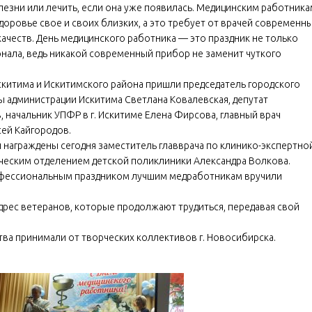
лезни или лечить, если она уже появилась. Медицинским работника
здоровье свое и своих близких, а это требует от врачей современн
качеств. День медицинского работника — это праздник не только
онала, ведь никакой современный прибор не заменит чуткого
Искитима и Искитимского района пришли председатель городского
 администрации Искитима Светлана Ковалевская, депутат
 начальник УПФР в г. Искитиме Елена Фирсова, главный врач
ей Кайгородов.
и награждены сегодня заместитель главврача по клинико-экспертно
ческим отделением детской поликлиники Александра Волкова.
профессиональным праздником лучшим медработникам вручили
адрес ветеранов, которые продолжают трудиться, передавая свой
ва принимали от творческих коллективов г. Новосибирска.