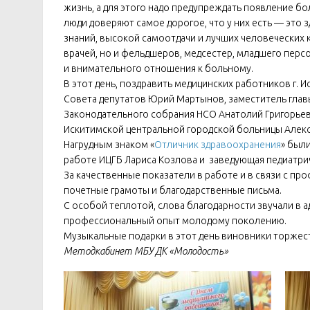
жизнь, а для этого надо предупреждать появление бо
люди доверяют самое дорогое, что у них есть — это 
знаний, высокой самоотдачи и лучших человеческих 
врачей, но и фельдшеров, медсестер, младшего перс
и внимательного отношения к больному.
В этот день, поздравить медицинских работников г. 
Совета депутатов Юрий Мартынов, заместитель главы
Законодательного собрания НСО Анатолий Григорьев,
Искитимской центральной городской больницы Алекс
Нагрудным знаком «
Отличник здравоохранения
» был
работе ИЦГБ Лариса Козлова и заведующая педиатри
За качественные показатели в работе и в связи с 
почетные грамоты и благодарственные письма.
С особой теплотой, слова благодарности звучали в 
профессиональный опыт молодому поколению.
Музыкальные подарки в этот день виновники торжест
Методкабинет МБУ ДК «Молодость»