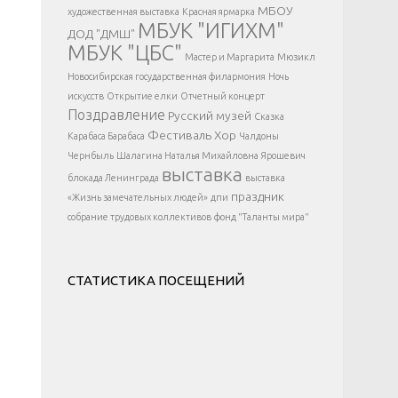
</div >
МБОУ
художественная выставка
Красная ярмарка
МБУК "ИГИХМ"
ДОД "ДМШ"
МБУК "ЦБС"
Мастер и Маргарита
Мюзикл
Новосибирская государственная филармония
Ночь
искусств
Открытие елки
Отчетный концерт
Поздравление
Русский музей
Сказка
Фестиваль
Хор
Карабаса Барабаса
Чалдоны
Чернбыль
Шалагина Наталья Михайловна
Ярошевич
выставка
блокада Ленинграда
выставка
праздник
«Жизнь замечательных людей»
дпи
собрание трудовых коллективов
фонд "Таланты мира"
СТАТИСТИКА ПОСЕЩЕНИЙ