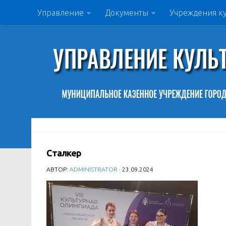
Управление
Документы
Учреждения к
Сталкер
АВТОР:
ADMINISTRATOR
· 23.09.2024