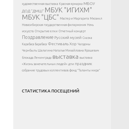
</div >
МБОУ
художественная выставка
Красная ярмарка
МБУК "ИГИХМ"
ДОД "ДМШ"
МБУК "ЦБС"
Мастер и Маргарита
Мюзикл
Новосибирская государственная филармония
Ночь
искусств
Открытие елки
Отчетный концерт
Поздравление
Русский музей
Сказка
Фестиваль
Хор
Карабаса Барабаса
Чалдоны
Чернбыль
Шалагина Наталья Михайловна
Ярошевич
выставка
блокада Ленинграда
выставка
праздник
«Жизнь замечательных людей»
дпи
собрание трудовых коллективов
фонд "Таланты мира"
СТАТИСТИКА ПОСЕЩЕНИЙ