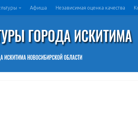
ультуры
Афиша
Независимая оценка качества
К