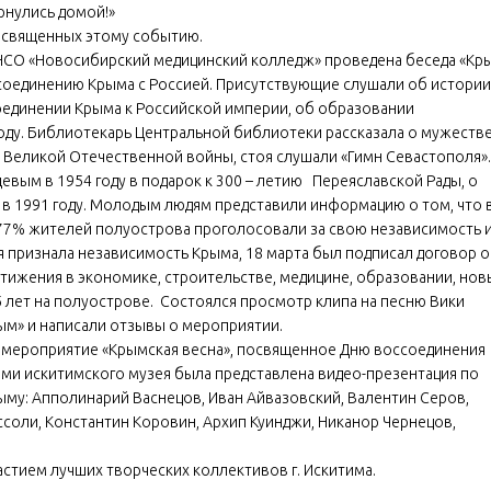
ернулись домой!»
освященных этому событию.
 НСО «Новосибирский медицинский колледж» проведена беседа «Кр
ссоединению Крыма с Россией. Присутствующие слушали об истории
соединении Крыма к Российской империи, об образовании
оду. Библиотекарь Центральной библиотеки рассказала о мужестве
 Великой Отечественной войны, стоя слушали «Гимн Севастополя».
щевым в 1954 году в подарок к 300 – летию Переяславской Рады, о
 в 1991 году. Молодым людям представили информацию о том, что 
,77% жителей полуострова проголосовали за свою независимость 
я признала независимость Крыма, 18 марта был подписал договор о
стижения в экономике, строительстве, медицине, образовании, нов
 лет на полуострове. Состоялся просмотр клипа на песню Вики
ым» и написали отзывы о мероприятии.
 мероприятие «Крымская весна», посвященное Дню воссоединения
ами искитимского музея была представлена видео-презентация по
му: Апполинарий Васнецов, Иван Айвазовский, Валентин Серов,
ссоли, Константин Коровин, Архип Куинджи, Никанор Чернецов,
астием лучших творческих коллективов г. Искитима.