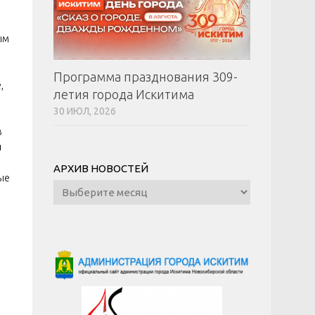
ым
Программа празднования 309-
,
летия города Искитима
30 ИЮЛ, 2026
в
и
АРХИВ НОВОСТЕЙ
ые
Архив
новостей