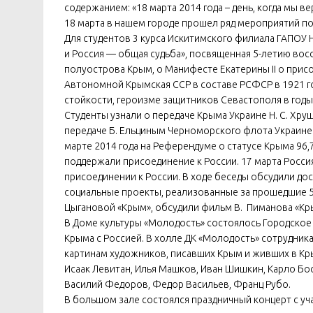
содержанием: «18 марта 2014 года – день, когда мы в
18 марта в нашем городе прошел ряд мероприятий п
Для студентов 3 курса Искитимского филиала ГАПОУ
и Россия — общая судьба», посвященная 5-летию во
полуострова Крым, о Манифесте Екатерины II о при
Автономной Крымская ССР в составе РСФСР в 1921 г
стойкости, героизме защитников Севастополя в годы
Студенты узнали о передаче Крыма Украине Н. С. Хру
передаче Б. Ельциным Черноморского флота Украине
марте 2014 года на Референдуме о статусе Крыма 96
поддержали присоединение к России. 17 марта Росси
присоединении к России. В ходе беседы обсудили до
социальные проекты, реализованные за прошедшие 5
Цыгановой «Крым», обсудили фильм В. Пиманова «Кр
В Доме культуры «Молодость» состоялось Городское
Крыма с Россией. В холле ДК «Молодость» сотрудник
картинам художников, писавших Крым и живших в Кры
Исаак Левитан, Илья Машков, Иван Шишкин, Карло Бо
Василий Федоров, Федор Васильев, Франц Рубо.
В большом зале состоялся праздничный концерт с уч