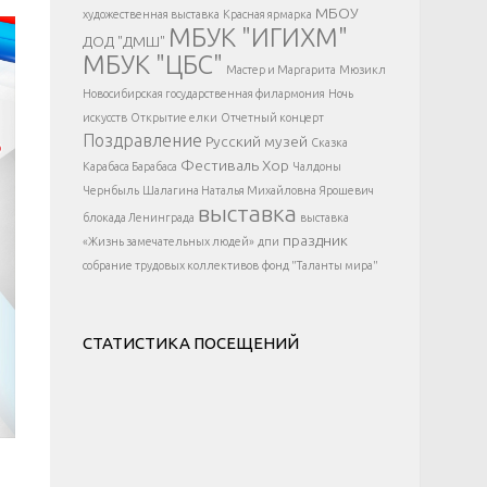
</div >
МБОУ
художественная выставка
Красная ярмарка
МБУК "ИГИХМ"
ДОД "ДМШ"
МБУК "ЦБС"
Мастер и Маргарита
Мюзикл
Новосибирская государственная филармония
Ночь
искусств
Открытие елки
Отчетный концерт
Поздравление
Русский музей
Сказка
Фестиваль
Хор
Карабаса Барабаса
Чалдоны
Чернбыль
Шалагина Наталья Михайловна
Ярошевич
выставка
блокада Ленинграда
выставка
праздник
«Жизнь замечательных людей»
дпи
собрание трудовых коллективов
фонд "Таланты мира"
СТАТИСТИКА ПОСЕЩЕНИЙ