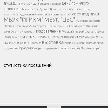
</span >
День пожилого
ДМШ
День матери
День открытых дверей
</div >
человека
Джаз-коктейль
Дуэт+
И.В. Коротеев
Избирательное право
МБОУ ДОД "ДМШ"
Искитимская художественная выставка
Красная ярмарка
МБУК "ИГИХМ"
МБУК "ЦБС"
Написать
</div > </div >
Мастер и Маргарита
</div >
</button >
Мюзикл
Новосибирская государственная филармония
Ночь искусств
Открытие
</div >
Поздравление
Русский музей
елки
Отчетный концерт
Сказка Карабаса
Фестиваль
Хор
Барабаса
Чалдоны
Чернбыль
Шалагина Наталья Михайловна
выставка
Ярошевич
блокада Ленинграда
выставка «Жизнь замечательных
праздник
людей»
дпи
собрание трудовых коллективов
фонд "Таланты мира"
СТАТИСТИКА ПОСЕЩЕНИЙ