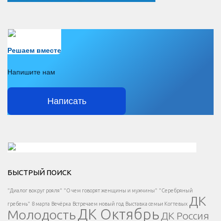
Есть вопрос?
Решаем вместе
Напишите нам
Написать
Решаем вместе</div > </div > </div >
БЫСТРЫЙ ПОИСК
Есть вопрос?
"Диалог вокруг рояля"
"О чем говорят женщины и мужчины"
"Серебряный
ДК
</span >
гребень"
8 марта
Вечёрка
Встречаем новый год
Выставка семьи Когтевых
ДК Октябрь
Молодость
ДК Россия
Напишите нам