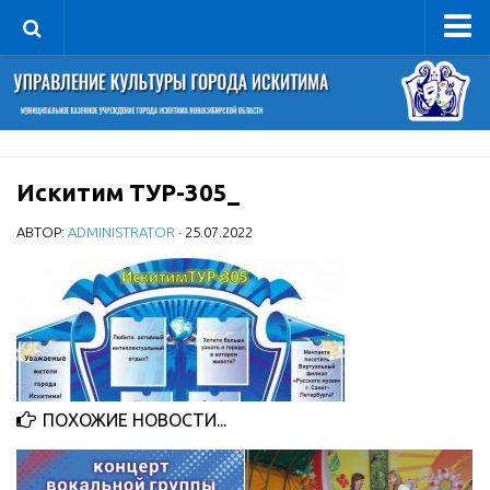
Управление
Руководитель
Сведения об организации
Искитим ТУР-305_
Структура
Книга почета культуры
АВТОР:
ADMINISTRATOR
· 25.07.2022
Фотогалерея
Документы
Учредительные документы
Правовая база
Противодействие коррупции
ПОХОЖИЕ НОВОСТИ...
Отчеты о деятельности
Учреждения культуры