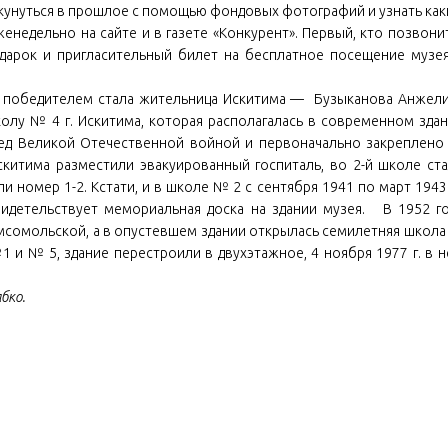
окунуться в прошлое с помощью фондовых фотографий и узнать ка
недельно на сайте и в газете «Конкурент». Первый, кто позвони
дарок и пригласительный билет на бесплатное посещение музе
 и победителем стала жительница Искитима — Бузыканова Анжел
лу № 4 г. Искитима, которая располагалась в современном зда
ред Великой Отечественной войной и первоначально закреплено
скитима разместили эвакуированный госпиталь, во 2-й школе ст
и номер 1-2. Кстати, и в школе № 2 с сентября 1941 по март 1943 
видетельствует мемориальная доска на здании музея. В 1952 г
омсомольской, а в опустевшем здании открылась семилетняя школ
 и № 5, здание перестроили в двухэтажное, 4 ноября 1977 г. в 
бко.