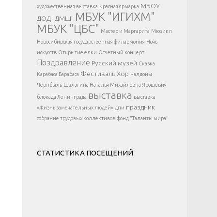
</div >
МБОУ
художественная выставка
Красная ярмарка
МБУК "ИГИХМ"
ДОД "ДМШ"
МБУК "ЦБС"
Мастер и Маргарита
Мюзикл
Новосибирская государственная филармония
Ночь
искусств
Открытие елки
Отчетный концерт
Поздравление
Русский музей
Сказка
Фестиваль
Хор
Карабаса Барабаса
Чалдоны
Чернбыль
Шалагина Наталья Михайловна
Ярошевич
выставка
блокада Ленинграда
выставка
праздник
«Жизнь замечательных людей»
дпи
собрание трудовых коллективов
фонд "Таланты мира"
СТАТИСТИКА ПОСЕЩЕНИЙ