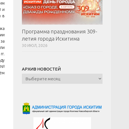
ким
т и
я в
ика
Программа празднования 309-
нии
летия города Искитима
 за
30 ИЮЛ, 2026
али
гг.
оду
а №
АРХИВ НОВОСТЕЙ
нём
Архив
новостей