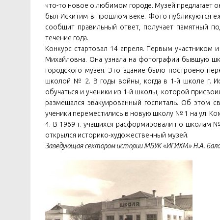
что-то новое о любимом городе. Музей предлагает 
был Искитим в прошлом веке. Фото публикуются еже
сообщит правильный ответ, получает памятный по
течение года.
Конкурс стартовал 14 апреля. Первым участником
Михайловна. Она узнала на фотографии бывшую шко
городского музея. Это здание было построено пе
школой № 2. В годы войны, когда в 1-й школе г. И
обучаться и ученики из 1-й школы, которой присвоил
размещался эвакуированный госпиталь. Об этом с
ученики переместились в новую школу № 1 на ул. К
4. В 1969 г. учащихся расформировали по школам №1
открылся историко-художественный музей.
Заведующая сектором истории МБУК «ИГИХМ» Н.А. Бала