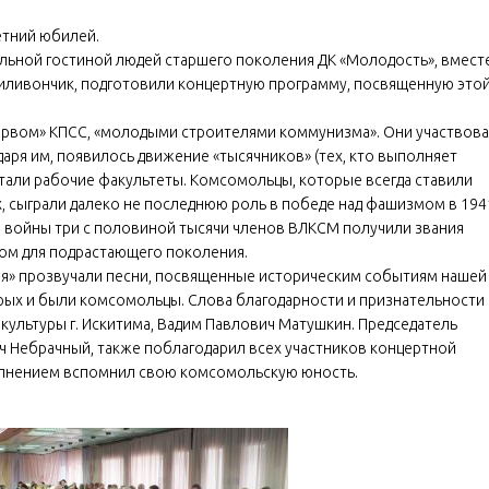
летний юбилей.
альной гостиной людей старшего поколения ДК «Молодость», вмест
иливончик, подготовили концертную программу, посвященную это
ервом» КПСС, «молодыми строителями коммунизма». Они участвов
аря им, появилось движение «тысячников» (тех, кто выполняет
отали рабочие факультеты. Комсомольцы, которые всегда ставили
, сыграли далеко не последнюю роль в победе над фашизмом в 194
й войны три с половиной тысячи членов ВЛКСМ получили звания
ом для подрастающего поколения.
я» прозвучали песни, посвященные историческим событиям нашей
орых и были комсомольцы. Слова благодарности и признательности
ультуры г. Искитима, Вадим Павлович Матушкин. Председатель
ч Небрачный, также поблагодарил всех участников концертной
волнением вспомнил свою комсомольскую юность.