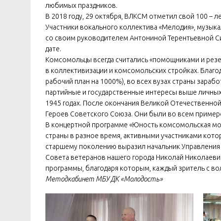
любимых праздников.
В 2018 году, 29 октября, ВЛКСМ отметил свой 100 – 
Участники вокального коллектива «Мелодия», музык
со своим руководителем Антониной Терентьевной С
дате.
Комсомольцы всегда считались «помощниками и рез
в коллективизации и комсомольских стройках. Благод
рабочий план на 1000%), во всех вузах страны зараб
партийные и государственные интересы выше личных
1945 годах. После окончания Великой Отечественно
Героев Советского Союза. Они были во всем пример
В концертной программе «Юность комсомольская мо
страны в разное время, активными участниками кот
старшему поколению выразил начальник Управления к
Совета ветеранов нашего города Николай Николаеви
программы, благодаря которым, каждый зритель с 
Методкабинет МБУ ДК «Молодость»