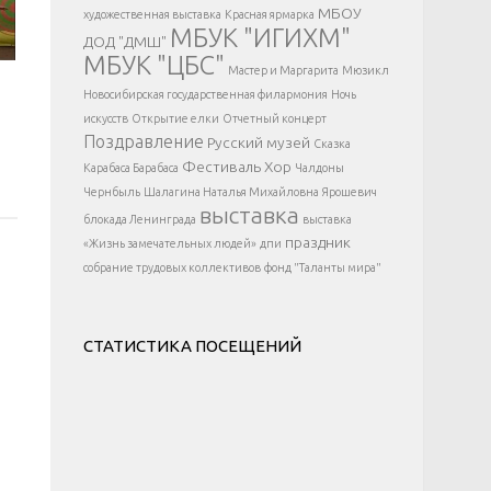
</div >
МБОУ
художественная выставка
Красная ярмарка
МБУК "ИГИХМ"
ДОД "ДМШ"
МБУК "ЦБС"
Мастер и Маргарита
Мюзикл
Новосибирская государственная филармония
Ночь
искусств
Открытие елки
Отчетный концерт
Поздравление
Русский музей
Сказка
Фестиваль
Хор
Карабаса Барабаса
Чалдоны
Чернбыль
Шалагина Наталья Михайловна
Ярошевич
выставка
блокада Ленинграда
выставка
праздник
«Жизнь замечательных людей»
дпи
собрание трудовых коллективов
фонд "Таланты мира"
СТАТИСТИКА ПОСЕЩЕНИЙ