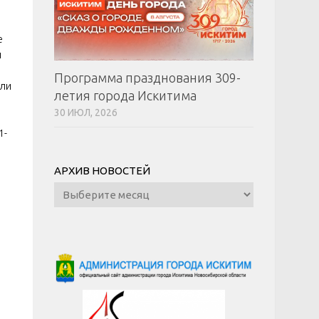
е
й
Программа празднования 309-
али
летия города Искитима
30 ИЮЛ, 2026
1-
АРХИВ НОВОСТЕЙ
Архив
новостей