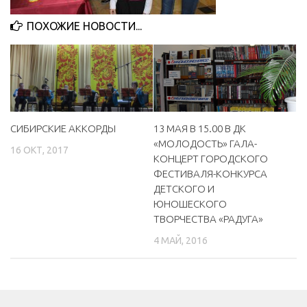
МБУ Дом культуры «Молодость»
ПОХОЖИЕ НОВОСТИ...
МБУ Дом культуры «Октябрь»
МБОУ ДО «Детская школа искусств»
МБОУ ДО «Детская музыкальная школа»
МБУК «Искитимский городской историко-художественный
музей»
СИБИРСКИЕ АККОРДЫ
13 МАЯ В 15.00 В ДК
«МОЛОДОСТЬ» ГАЛА-
МБУ Парк культуры и отдыха им. И.В. Коротеева
16 ОКТ, 2017
КОНЦЕРТ ГОРОДСКОГО
МБУК «Централизованная библиотечная система»
ФЕСТИВАЛЯ-КОНКУРСА
ДЕТСКОГО И
ДК «Россия»
ЮНОШЕСКОГО
Афиша
ТВОРЧЕСТВА «РАДУГА»
Независимая оценка качества
4 МАЙ, 2016
Контакты