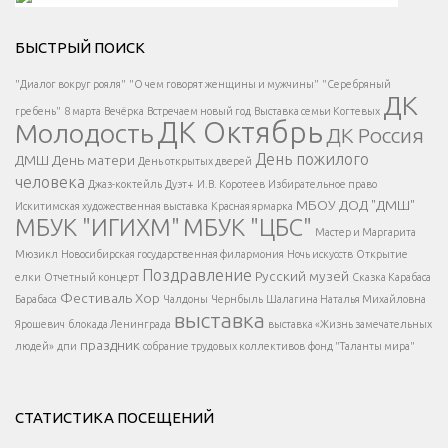
Решаем вместе</div > </div > </div >
БЫСТРЫЙ ПОИСК
Есть вопрос?
"Диалог вокруг рояля"
"О чем говорят женщины и мужчины"
"Серебряный
ДК
</span >
гребень"
8 марта
Вечёрка
Встречаем новый год
Выставка семьи Когтевых
ДК Октябрь
Молодость
ДК Россия
Напишите нам
</span >
День пожилого
ДМШ
День матери
День открытых дверей
</div >
человека
Джаз-коктейль
Дуэт+
И.В. Коротеев
Избирательное право
МБОУ ДОД "ДМШ"
Искитимская художественная выставка
Красная ярмарка
МБУК "ИГИХМ"
МБУК "ЦБС"
Написать
</div > </div >
Мастер и Маргарита
</div >
</button >
Мюзикл
Новосибирская государственная филармония
Ночь искусств
Открытие
</div >
Поздравление
Русский музей
елки
Отчетный концерт
Сказка Карабаса
Фестиваль
Хор
Барабаса
Чалдоны
Чернбыль
Шалагина Наталья Михайловна
выставка
Ярошевич
блокада Ленинграда
выставка «Жизнь замечательных
праздник
людей»
дпи
собрание трудовых коллективов
фонд "Таланты мира"
СТАТИСТИКА ПОСЕЩЕНИЙ