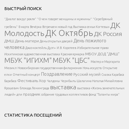
Решаем вместе</div > </div > </div >
БЫСТРЫЙ ПОИСК
Есть вопрос?
"Диалог вокруг рояля"
"О чем говорят женщины и мужчины"
"Серебряный
ДК
</span >
гребень"
8 марта
Вечёрка
Встречаем новый год
Выставка семьи Когтевых
ДК Октябрь
Молодость
ДК Россия
Напишите нам
</span >
День пожилого
ДМШ
День матери
День открытых дверей
</div >
человека
Джаз-коктейль
Дуэт+
И.В. Коротеев
Избирательное право
МБОУ ДОД "ДМШ"
Искитимская художественная выставка
Красная ярмарка
МБУК "ИГИХМ"
МБУК "ЦБС"
Написать
</div > </div >
Мастер и Маргарита
</div >
</button >
Мюзикл
Новосибирская государственная филармония
Ночь искусств
Открытие
</div >
Поздравление
Русский музей
елки
Отчетный концерт
Сказка Карабаса
Фестиваль
Хор
Барабаса
Чалдоны
Чернбыль
Шалагина Наталья Михайловна
выставка
Ярошевич
блокада Ленинграда
выставка «Жизнь замечательных
праздник
людей»
дпи
собрание трудовых коллективов
фонд "Таланты мира"
СТАТИСТИКА ПОСЕЩЕНИЙ