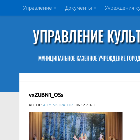
Управление
Документы
Учреждения к
vxZUBN1_OSs
АВТОР:
ADMINISTRATOR
· 06.12.2023