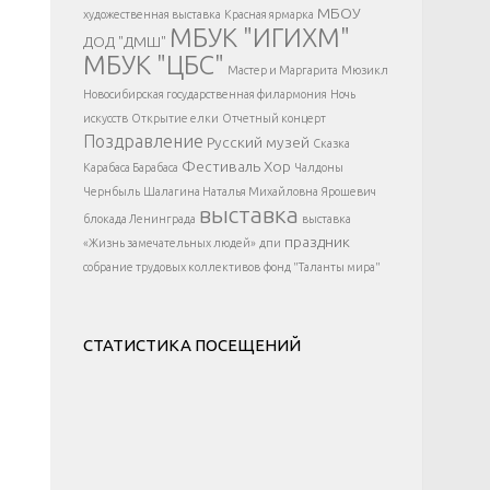
</div >
МБОУ
художественная выставка
Красная ярмарка
МБУК "ИГИХМ"
ДОД "ДМШ"
МБУК "ЦБС"
Мастер и Маргарита
Мюзикл
Новосибирская государственная филармония
Ночь
искусств
Открытие елки
Отчетный концерт
Поздравление
Русский музей
Сказка
Фестиваль
Хор
Карабаса Барабаса
Чалдоны
Чернбыль
Шалагина Наталья Михайловна
Ярошевич
выставка
блокада Ленинграда
выставка
праздник
«Жизнь замечательных людей»
дпи
собрание трудовых коллективов
фонд "Таланты мира"
СТАТИСТИКА ПОСЕЩЕНИЙ