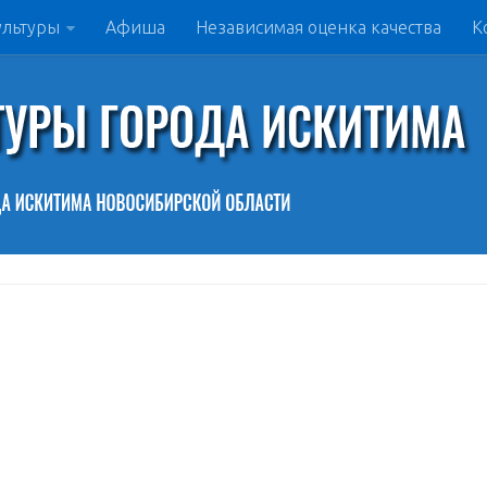
ультуры
Афиша
Независимая оценка качества
К