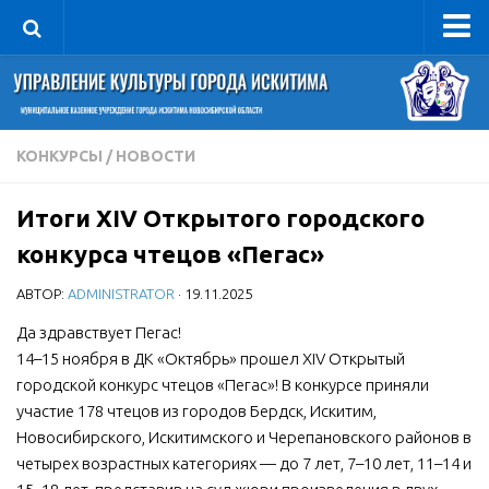
Управление
Руководитель
Сведения об организации
КОНКУРСЫ
/
НОВОСТИ
Структура
Итоги XIV Открытого городского
Книга почета культуры
конкурса чтецов «Пегас»
Фотогалерея
АВТОР:
ADMINISTRATOR
· 19.11.2025
Документы
Да здравствует Пегас!
Учредительные документы
14–15 ноября в ДК «Октябрь» прошел XIV Открытый
Правовая база
городской конкурс чтецов «Пегас»! В конкурсе приняли
Противодействие коррупции
участие 178 чтецов из городов Бердск, Искитим,
Новосибирского, Искитимского и Черепановского районов в
Отчеты о деятельности
четырех возрастных категориях — до 7 лет, 7–10 лет, 11–14 и
Учреждения культуры