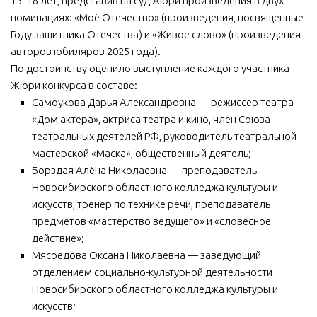
15–18 лет, представив на суд жюри произведения в двух
номинациях: «Моё Отечество» (произведения, посвященные
МБУ Дом культуры «Молодость»
Году защитника Отечества) и «Живое слово» (произведения
МБУ Дом культуры «Октябрь»
авторов юбиляров 2025 года).
МБОУ ДО «Детская школа искусств»
По достоинству оценило выступление каждого участника
Жюри конкурса в составе:
МБОУ ДО «Детская музыкальная школа»
Самоукова Дарья Александровна — режиссер театра
МБУК «Искитимский городской историко-художественный
«Дом актера», актриса театра и кино, член Союза
музей»
театральных деятелей РФ, руководитель театральной
МБУ Парк культуры и отдыха им. И.В. Коротеева
мастерской «Маска», общественный деятель;
Борздая Алёна Николаевна — преподаватель
МБУК «Централизованная библиотечная система»
Новосибирского областного колледжа культуры и
ДК «Россия»
искусств, тренер по технике речи, преподаватель
предметов «мастерство ведущего» и «словесное
Афиша
действие»;
Независимая оценка качества
Мясоедова Оксана Николаевна — заведующий
отделением социально-культурной деятельности
Контакты
Новосибирского областного колледжа культуры и
искусств;