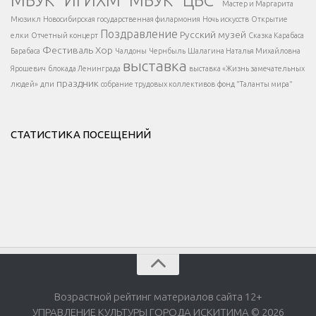
МБУК "ИГИХМ"
МБУК "ЦБС"
Написать
</div > </div >
Мастер и Маргарита
</div >
</button >
Мюзикл
Новосибирская государственная филармония
Ночь искусств
Открытие
</div >
Поздравление
Русский музей
елки
Отчетный концерт
Сказка Карабаса
Фестиваль
Хор
Барабаса
Чалдоны
Чернбыль
Шалагина Наталья Михайловна
выставка
Ярошевич
блокада Ленинграда
выставка «Жизнь замечательных
праздник
людей»
дпи
собрание трудовых коллективов
фонд "Таланты мира"
СТАТИСТИКА ПОСЕЩЕНИЙ
Возрастной рейтинг материалов сайта 12+
УПРАВЛЕНИЕ КУЛЬТУРЫ ГОРОДА ИСКИТИМА © 2026