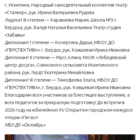
г. Искитима, Народный самодеятельный коллектив театр
«Сталкер», рук. Ирина Валерьевна Рудова
Лауреат III степени — Караваева Мария, Школа №5 г.
Бердска, рук. Балде Наталья Васильевна Театр-студия
«Забавы»
Дипломант I степени — Кочергина Дарья, МБОУ ДО
«ПЕРСПЕКТИВА» г. Бердск, рук. Ковшевая Ирина Ивановна
Дипломант II степени — Мусс Алина, МАУК «Лебедевский
центр досуга», Совхозного сельсовета Искитимского
района, рук. Гердт Екатерина Михайловна
Дипломант III степени — Тимофеева Злата, МБОУ ДО
«ПЕРСПЕКТИВА», г. Бердск, рук. Ковшевая Ирина Ивановна
Благодарим всех участников за блестящее выступление, а
всех педагогов за прекрасную подготовку! До встречи в
2026 году на юбилейном XV Открытом городском конкурсе
чтецов «Пегас»!
МБУ ДК «Октябрь»