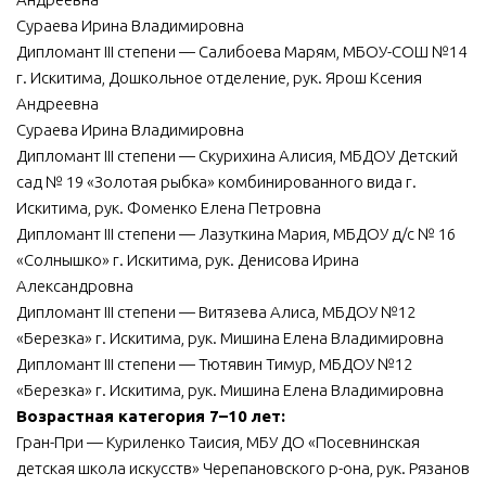
Сураева Ирина Владимировна
Дипломант III степени — Салибоева Марям, МБОУ-СОШ №14
г. Искитима, Дошкольное отделение, рук. Ярош Ксения
Андреевна
Сураева Ирина Владимировна
Дипломант III степени — Скурихина Алисия, МБДОУ Детский
сад № 19 «Золотая рыбка» комбинированного вида г.
Искитима, рук. Фоменко Елена Петровна
Дипломант III степени — Лазуткина Мария, МБДОУ д/с № 16
«Солнышко» г. Искитима, рук. Денисова Ирина
Александровна
Дипломант III степени — Витязева Алиса, МБДОУ №12
«Березка» г. Искитима, рук. Мишина Елена Владимировна
Дипломант III степени — Тютявин Тимур, МБДОУ №12
«Березка» г. Искитима, рук. Мишина Елена Владимировна
Возрастная категория 7–10 лет:
Гран-При — Куриленко Таисия, МБУ ДО «Посевнинская
детская школа искусств» Черепановского р-она, рук. Рязанов