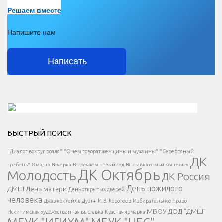
Есть вопрос?
Решаем вместе
Напишите нам
Написать
Решаем вместе</div > </div > </div >
БЫСТРЫЙ ПОИСК
Есть вопрос?
"Диалог вокруг рояля"
"О чем говорят женщины и мужчины"
"Серебряный
ДК
</span >
гребень"
8 марта
Вечёрка
Встречаем новый год
Выставка семьи Когтевых
ДК Октябрь
Молодость
ДК Россия
Напишите нам
</span >
День пожилого
ДМШ
День матери
День открытых дверей
</div >
человека
Джаз-коктейль
Дуэт+
И.В. Коротеев
Избирательное право
МБОУ ДОД "ДМШ"
Искитимская художественная выставка
Красная ярмарка