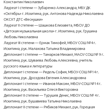
Константин Николаевич
Лауреат I степени — Зубаренко Александра, МБУ ДК
«Октябрь» г. Искитима, рук. Антонова Надежда Николаевна
ОКСХТ ДТС «Веснушки»
Лауреат II степени — Шашкова Елизавета, МБОУ ДО
«Детская музыкальная школа» г. Искитима, рук. Грушина
Любовь Николаевна
Лауреат III степени — Ермак Тимофей, МБОУ СОШ №4 г.
Искитима, рук. Малахова Татьяна Владимировна
Дипломант I степени — Тамарков Михаил, МАОУ СОШ № 9 г.
Искитима, рук. Шуваева Любовь Алексеевна, учитель
русского языка и литературы
Дипломант I степени — Ридель София, МБОУ-СОШ №14 г.
Искитима, рук. Дроздова Евгения Александровна
Дипломант I степени — Иванов Максим, МБОУ-СОШ №14 г.
Искитима, рук. Васильева Олеся Викторовна
Дипломант II степени — Турушев Денис, МБОУ СОШ № 4 г.
Искитима, рук. Бушавиева Татьяна Николаевна
Дипломант II степени — Рябиков Михаил, рук. Горецкая