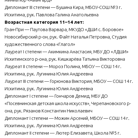
Дипломант III степени — Бушина Кира, МБОУ-СОШ №3 г.
Искитима, рук. Павлова Галина Анатольевна
Возрастная категория 11–14 лет:
Гран-При — Паутова Варвара, МКУДО «ДШИ с. Боровое»
Новосибирский р-он, рук. Файт Наталья Петровна, Студия
художественного слова «Глагол»
Лауреат I степени — Акимкина Анастасия, МБУ ДО «ЛДШИ»
Искитимского р-она, рук. Кишкарёва Татьяна Викторовна
Лауреат II степени — Мороз Полина, МБОУ — СОШ 14 г.
Искитима, рук. Лугинина Юлия Андреевна
Лауреат III степени — Горюнова Виктория, МБОУ — СОШ 14 г.
Искитима, рук. Лугинина Юлия Андреевна
Дипломант I степени — Гончаров Демид, МБУ ДО
«Посевнинская детская школа искусств», Черепановского р-
она, рук. Рязанов Константин Николаевич
Дипломант I степени — Можин Арсений, МБОУ — СОШ 14 г.
Искитима, рук. Лугинина Юлия Андреевна
Дипломант II степени — Лютер Елизавета, Школа №5 г.