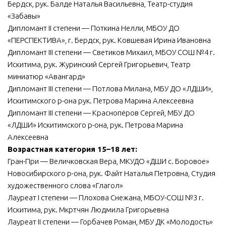
Бердск, рук. Балде Наталья Васильевна, Театр-студия
«Забавы»
Дипломант II степени — Поткина Нелли, МБОУ ДО
«ПЕРСПЕКТИВА», г. Бердск, рук. Ковшевая Ирина Ивановна
Дипломант III степени — Светиков Михаил, МБОУ СОШ №4 г.
Искитима, рук. Журинский Сергей Григорьевич, Театр
миниатюр «Авангард»
Дипломант III степени — Потлова Милана, МБУ ДО «ЛДШИ»,
Искитимского р-она рук. Петрова Марина Алексеевна
Дипломант III степени — Краснопёров Сергей, МБУ ДО
«ЛДШИ» Искитимского р-она, рук. Петрова Марина
Алексеевна
Возрастная категория 15–18 лет:
Гран-При — Величковская Вера, МКУДО «ДШИ с. Боровое»
Новосибирского р-она, рук. Файт Наталья Петровна, Студия
художественного слова «Глагол»
Лауреат I степени — Плохова Снежана, МБОУ-СОШ №3 г.
Искитима, рук. Мкртчян Людмила Григорьевна
Лауреат II степени — Горбачев Роман, МБУ ДК «Молодость»