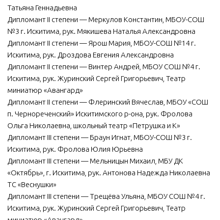
Татьяна Геннадьевна
Дипломант II степени — Меркулов Константин, МБОУ-СОШ
№3 г. Искитима, рук. Мякишева Наталья Александровна
Дипломант II степени — Ярош Мария, МБОУ-СОШ №14 г.
Искитима, рук. Дроздова Евгения Александровна
Дипломант II степени — Винтер Андрей, МБОУ СОШ №4 г.
Искитима, рук. Журинский Сергей Григорьевич, Театр
миниатюр «Авангард»
Дипломант II степени — Флеринский Вячеслав, МБОУ «СОШ
п. Чернореченский» Искитимского р-она, рук. Фролова
Ольга Николаевна, школьный театр «Петрушка и К»
Дипломант III степени — Браун Игнат, МБОУ-СОШ №3 г.
Искитима, рук. Фролова Юлия Юрьевна
Дипломант III степени — Мельницын Михаил, МБУ ДК
«Октябрь», г. Искитима, рук. Антонова Надежда Николаевна
ТС «Веснушки»
Дипломант III степени — Трещёва Ульяна, МБОУ СОШ №4 г.
Искитима, рук. Журинский Сергей Григорьевич, Театр
миниатюр «Авангард»