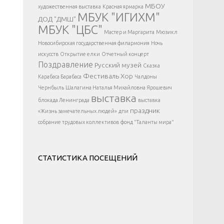
</div >
МБОУ
художественная выставка
Красная ярмарка
МБУК "ИГИХМ"
ДОД "ДМШ"
МБУК "ЦБС"
Мастер и Маргарита
Мюзикл
Новосибирская государственная филармония
Ночь
искусств
Открытие елки
Отчетный концерт
Поздравление
Русский музей
Сказка
Фестиваль
Хор
Карабаса Барабаса
Чалдоны
Чернбыль
Шалагина Наталья Михайловна
Ярошевич
выставка
блокада Ленинграда
выставка
праздник
«Жизнь замечательных людей»
дпи
собрание трудовых коллективов
фонд "Таланты мира"
СТАТИСТИКА ПОСЕЩЕНИЙ