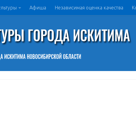
ультуры
Афиша
Независимая оценка качества
К