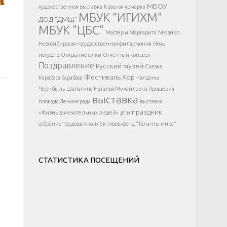
</div >
МБОУ
художественная выставка
Красная ярмарка
МБУК "ИГИХМ"
ДОД "ДМШ"
МБУК "ЦБС"
Мастер и Маргарита
Мюзикл
Новосибирская государственная филармония
Ночь
искусств
Открытие елки
Отчетный концерт
Поздравление
Русский музей
Сказка
Фестиваль
Хор
Карабаса Барабаса
Чалдоны
Чернбыль
Шалагина Наталья Михайловна
Ярошевич
выставка
блокада Ленинграда
выставка
праздник
«Жизнь замечательных людей»
дпи
собрание трудовых коллективов
фонд "Таланты мира"
СТАТИСТИКА ПОСЕЩЕНИЙ