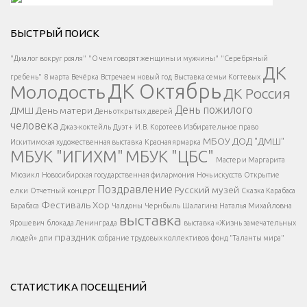
Решаем вместе</div > </div > </div >
БЫСТРЫЙ ПОИСК
Есть вопрос?
"Диалог вокруг рояля"
"О чем говорят женщины и мужчины"
"Серебряный
ДК
</span >
гребень"
8 марта
Вечёрка
Встречаем новый год
Выставка семьи Когтевых
ДК Октябрь
Молодость
ДК Россия
Напишите нам
</span >
День пожилого
ДМШ
День матери
День открытых дверей
</div >
человека
Джаз-коктейль
Дуэт+
И.В. Коротеев
Избирательное право
МБОУ ДОД "ДМШ"
Искитимская художественная выставка
Красная ярмарка
МБУК "ИГИХМ"
МБУК "ЦБС"
Написать
</div > </div >
Мастер и Маргарита
</div >
</button >
Мюзикл
Новосибирская государственная филармония
Ночь искусств
Открытие
</div >
Поздравление
Русский музей
елки
Отчетный концерт
Сказка Карабаса
Фестиваль
Хор
Барабаса
Чалдоны
Чернбыль
Шалагина Наталья Михайловна
выставка
Ярошевич
блокада Ленинграда
выставка «Жизнь замечательных
праздник
людей»
дпи
собрание трудовых коллективов
фонд "Таланты мира"
СТАТИСТИКА ПОСЕЩЕНИЙ