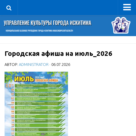
Управление
Руководитель
Сведения об организации
Городская афиша на июль_2026
Структура
Книга почета культуры
АВТОР:
ADMINISTRATOR
· 06.07.2026
Фотогалерея
Документы
Учредительные документы
Правовая база
Противодействие коррупции
Отчеты о деятельности
Учреждения культуры