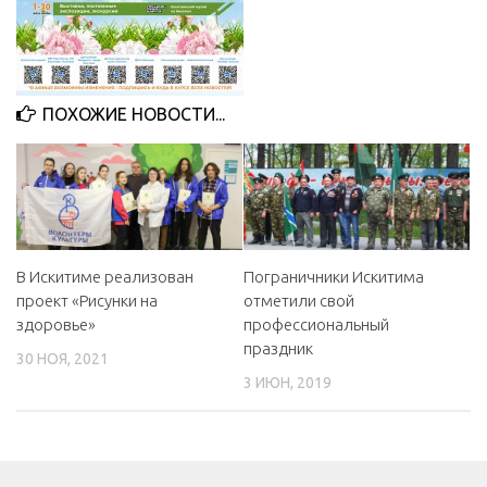
МБУ Дом культуры «Молодость»
МБУ Дом культуры «Октябрь»
МБОУ ДО «Детская школа искусств»
ПОХОЖИЕ НОВОСТИ...
МБОУ ДО «Детская музыкальная школа»
МБУК «Искитимский городской историко-художественный
музей»
МБУ Парк культуры и отдыха им. И.В. Коротеева
МБУК «Централизованная библиотечная система»
В Искитиме реализован
Пограничники Искитима
проект «Рисунки на
отметили свой
ДК «Россия»
здоровье»
профессиональный
Афиша
праздник
30 НОЯ, 2021
Независимая оценка качества
3 ИЮН, 2019
Контакты