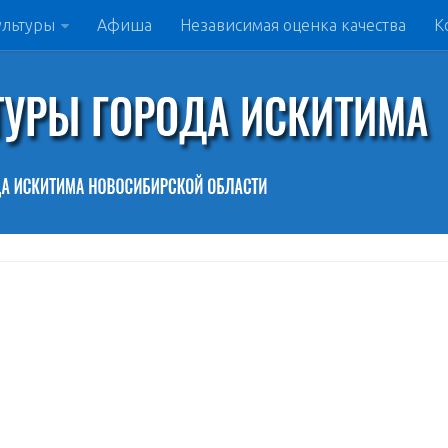
ультуры
Афиша
Независимая оценка качества
К