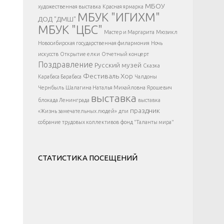
</div >
МБОУ
художественная выставка
Красная ярмарка
МБУК "ИГИХМ"
ДОД "ДМШ"
МБУК "ЦБС"
Мастер и Маргарита
Мюзикл
Новосибирская государственная филармония
Ночь
искусств
Открытие елки
Отчетный концерт
Поздравление
Русский музей
Сказка
Фестиваль
Хор
Карабаса Барабаса
Чалдоны
Чернбыль
Шалагина Наталья Михайловна
Ярошевич
выставка
блокада Ленинграда
выставка
праздник
«Жизнь замечательных людей»
дпи
собрание трудовых коллективов
фонд "Таланты мира"
СТАТИСТИКА ПОСЕЩЕНИЙ