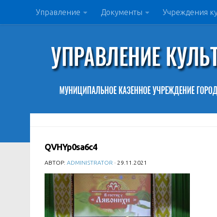
Управление
Документы
Учреждения к
QVHYp0sa6c4
АВТОР:
ADMINISTRATOR
· 29.11.2021