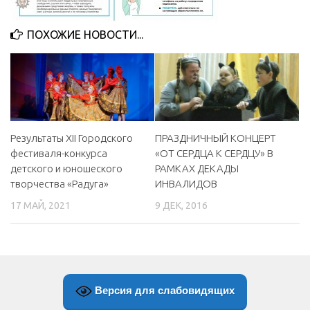
МБУ Дом культуры «Молодость»
ПОХОЖИЕ НОВОСТИ...
МБУ Дом культуры «Октябрь»
МБОУ ДО «Детская школа искусств»
МБОУ ДО «Детская музыкальная школа»
МБУК «Искитимский городской историко-художественный
музей»
Результаты XII Городского
ПРАЗДНИЧНЫЙ КОНЦЕРТ
МБУ Парк культуры и отдыха им. И.В. Коротеева
фестиваля-конкурса
«ОТ СЕРДЦА К СЕРДЦУ» В
детского и юношеского
РАМКАХ ДЕКАДЫ
МБУК «Централизованная библиотечная система»
творчества «Радуга»
ИНВАЛИДОВ
ДК «Россия»
17 МАЙ, 2021
9 ДЕК, 2016
Афиша
Независимая оценка качества
Контакты
Версия для слабовидящих