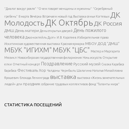
Есть вопрос?
"Диалог вокруг рояля"
"О чем говорят женщины и мужчины"
"Серебряный
ДК
</span >
гребень"
8 марта
Вечёрка
Встречаем новый год
Выставка семьи Когтевых
ДК Октябрь
Молодость
ДК Россия
Напишите нам
</span >
День пожилого
ДМШ
День матери
День открытых дверей
</div >
человека
Джаз-коктейль
Дуэт+
И.В. Коротеев
Избирательное право
МБОУ ДОД "ДМШ"
Искитимская художественная выставка
Красная ярмарка
МБУК "ИГИХМ"
МБУК "ЦБС"
Написать
</div > </div >
Мастер и Маргарита
</div >
</button >
Мюзикл
Новосибирская государственная филармония
Ночь искусств
Открытие
</div >
Поздравление
Русский музей
елки
Отчетный концерт
Сказка Карабаса
Фестиваль
Хор
Барабаса
Чалдоны
Чернбыль
Шалагина Наталья Михайловна
выставка
Ярошевич
блокада Ленинграда
выставка «Жизнь замечательных
праздник
людей»
дпи
собрание трудовых коллективов
фонд "Таланты мира"
СТАТИСТИКА ПОСЕЩЕНИЙ