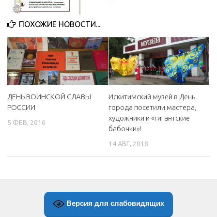
МБУ Дом культуры «Молодость»
ПОХОЖИЕ НОВОСТИ...
МБУ Дом культуры «Октябрь»
МБОУ ДО «Детская школа искусств»
МБОУ ДО «Детская музыкальная школа»
МБУК «Искитимский городской историко-художественный
музей»
ДЕНЬ ВОИНСКОЙ СЛАВЫ
Искитимский музей в День
МБУ Парк культуры и отдыха им. И.В. Коротеева
РОССИИ
города посетили мастера,
художники и «гигантские
МБУК «Централизованная библиотечная система»
5 ФЕВ, 2016
бабочки»!
ДК «Россия»
14 АВГ, 2018
Афиша
Независимая оценка качества
Контакты
Версия для слабовидящих