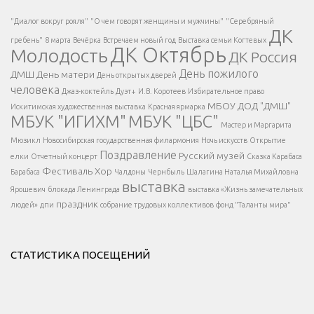
Есть вопрос?
"Диалог вокруг рояля"
"О чем говорят женщины и мужчины"
"Серебряный
ДК
</span >
гребень"
8 марта
Вечёрка
Встречаем новый год
Выставка семьи Когтевых
ДК Октябрь
Молодость
ДК Россия
Напишите нам
</span >
День пожилого
ДМШ
День матери
День открытых дверей
</div >
человека
Джаз-коктейль
Дуэт+
И.В. Коротеев
Избирательное право
МБОУ ДОД "ДМШ"
Искитимская художественная выставка
Красная ярмарка
МБУК "ИГИХМ"
МБУК "ЦБС"
Написать
</div > </div >
Мастер и Маргарита
</div >
</button >
Мюзикл
Новосибирская государственная филармония
Ночь искусств
Открытие
</div >
Поздравление
Русский музей
елки
Отчетный концерт
Сказка Карабаса
Фестиваль
Хор
Барабаса
Чалдоны
Чернбыль
Шалагина Наталья Михайловна
выставка
Ярошевич
блокада Ленинграда
выставка «Жизнь замечательных
праздник
людей»
дпи
собрание трудовых коллективов
фонд "Таланты мира"
СТАТИСТИКА ПОСЕЩЕНИЙ