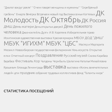
Есть вопрос?
"Диалог вокруг рояля"
"О чем говорят женщины и мужчины"
"Серебряный
ДК
</span >
гребень"
8 марта
Вечёрка
Встречаем новый год
Выставка семьи Когтевых
ДК Октябрь
Молодость
ДК Россия
Напишите нам
</span >
День пожилого
ДМШ
День матери
День открытых дверей
</div >
человека
Джаз-коктейль
Дуэт+
И.В. Коротеев
Избирательное право
МБОУ ДОД "ДМШ"
Искитимская художественная выставка
Красная ярмарка
МБУК "ИГИХМ"
МБУК "ЦБС"
Написать
</div > </div >
Мастер и Маргарита
</div >
</button >
Мюзикл
Новосибирская государственная филармония
Ночь искусств
Открытие
</div >
Поздравление
Русский музей
елки
Отчетный концерт
Сказка Карабаса
Фестиваль
Хор
Барабаса
Чалдоны
Чернбыль
Шалагина Наталья Михайловна
выставка
Ярошевич
блокада Ленинграда
выставка «Жизнь замечательных
праздник
людей»
дпи
собрание трудовых коллективов
фонд "Таланты мира"
СТАТИСТИКА ПОСЕЩЕНИЙ