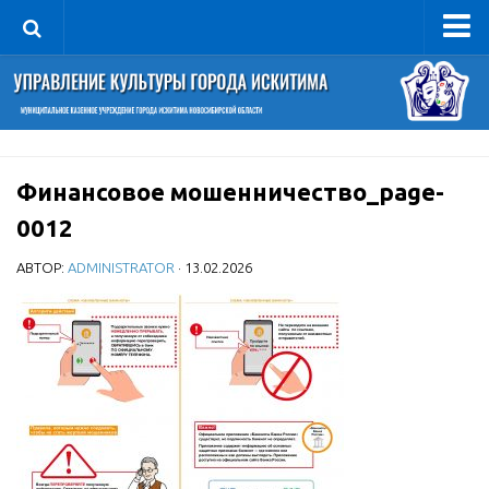
Управление
Руководитель
Сведения об организации
Финансовое мошенничество_page-
Структура
0012
Книга почета культуры
Фотогалерея
АВТОР:
ADMINISTRATOR
· 13.02.2026
Документы
Учредительные документы
Правовая база
Противодействие коррупции
Отчеты о деятельности
Учреждения культуры