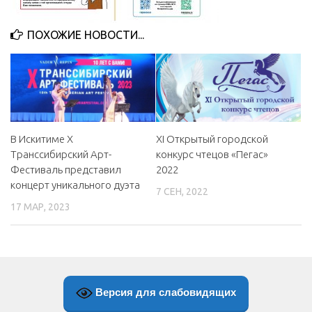
МБУ Дом культуры «Молодость»
ПОХОЖИЕ НОВОСТИ...
МБУ Дом культуры «Октябрь»
МБОУ ДО «Детская школа искусств»
МБОУ ДО «Детская музыкальная школа»
МБУК «Искитимский городской историко-художественный
музей»
В Искитиме X
XI Открытый городской
МБУ Парк культуры и отдыха им. И.В. Коротеева
Транссибирский Арт-
конкурс чтецов «Пегас»
Фестиваль представил
2022
МБУК «Централизованная библиотечная система»
концерт уникального дуэта
7 СЕН, 2022
ДК «Россия»
17 МАР, 2023
Афиша
Независимая оценка качества
Контакты
Версия для слабовидящих