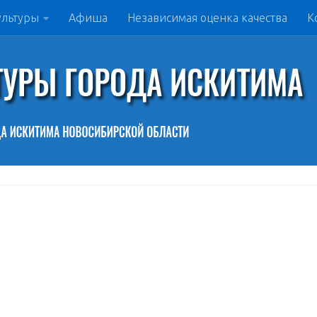
ультуры
Афиша
Независимая оценка качества
К