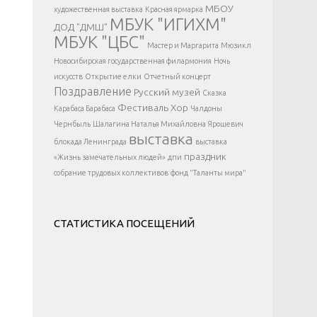
</div >
МБОУ
художественная выставка
Красная ярмарка
МБУК "ИГИХМ"
ДОД "ДМШ"
МБУК "ЦБС"
Мастер и Маргарита
Мюзикл
Новосибирская государственная филармония
Ночь
искусств
Открытие елки
Отчетный концерт
Поздравление
Русский музей
Сказка
Фестиваль
Хор
Карабаса Барабаса
Чалдоны
Чернбыль
Шалагина Наталья Михайловна
Ярошевич
выставка
блокада Ленинграда
выставка
праздник
«Жизнь замечательных людей»
дпи
собрание трудовых коллективов
фонд "Таланты мира"
СТАТИСТИКА ПОСЕЩЕНИЙ