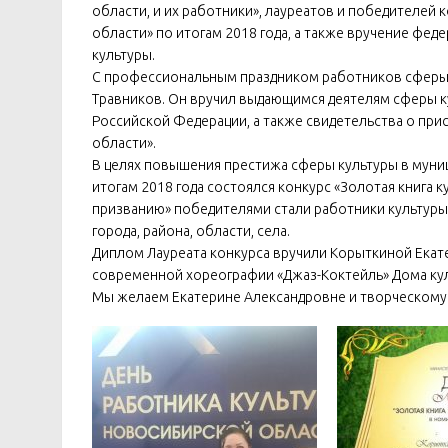
области, и их работники», лауреатов и победителей 
области» по итогам 2018 года, а также вручение фе
культуры.
С профессиональным праздником работников сферы 
Травников. Он вручил выдающимся деятелям сферы к
Российской Федерации, а также свидетельства о пр
области».
В целях повышения престижа сферы культуры в муни
итогам 2018 года состоялся конкурс «Золотая книга 
призванию» победителями стали работники культуры
города, района, области, села.
Диплом Лауреата конкурса вручили Корыткиной Екат
современной хореографии «Джаз-Коктейль» Дома кул
Мы желаем Екатерине Александровне и творческому 