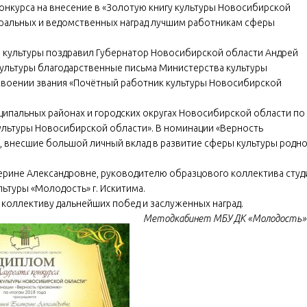
конкурса на внесение в «Золотую книгу культуры Новосибирской
деральных и ведомственных наград лучшим работникам сферы
культуры поздравил Губернатор Новосибирской области Андрей
ультуры благодарственные письма Министерства культуры
исвоении звания «Почётный работник культуры Новосибирской
ципальных районах и городских округах Новосибирской области по
культуры Новосибирской области». В номинации «Верность
, внесшие большой личный вклад в развитие сферы культуры родн
ерине Александровне, руководителю образцового коллектива студ
ьтуры «Молодость» г. Искитима.
коллективу дальнейших побед и заслуженных наград.
Методкабинет МБУ ДК «Молодость