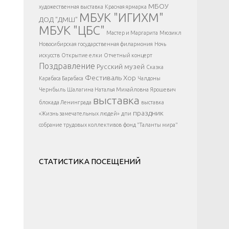
</div >
МБОУ
художественная выставка
Красная ярмарка
МБУК "ИГИХМ"
ДОД "ДМШ"
МБУК "ЦБС"
Мастер и Маргарита
Мюзикл
Новосибирская государственная филармония
Ночь
искусств
Открытие елки
Отчетный концерт
Поздравление
Русский музей
Сказка
Фестиваль
Хор
Карабаса Барабаса
Чалдоны
Чернбыль
Шалагина Наталья Михайловна
Ярошевич
выставка
блокада Ленинграда
выставка
праздник
«Жизнь замечательных людей»
дпи
собрание трудовых коллективов
фонд "Таланты мира"
СТАТИСТИКА ПОСЕЩЕНИЙ