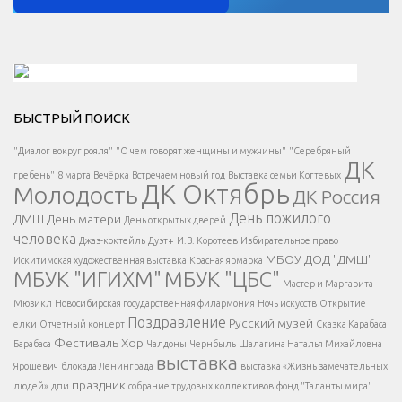
Решаем вместе</div > </div > </div >
БЫСТРЫЙ ПОИСК
Есть вопрос?
"Диалог вокруг рояля"
"О чем говорят женщины и мужчины"
"Серебряный
ДК
</span >
гребень"
8 марта
Вечёрка
Встречаем новый год
Выставка семьи Когтевых
ДК Октябрь
Молодость
ДК Россия
Напишите нам
</span >
День пожилого
ДМШ
День матери
День открытых дверей
</div >
человека
Джаз-коктейль
Дуэт+
И.В. Коротеев
Избирательное право
МБОУ ДОД "ДМШ"
Искитимская художественная выставка
Красная ярмарка
МБУК "ИГИХМ"
МБУК "ЦБС"
Написать
</div > </div >
Мастер и Маргарита
</div >
</button >
Мюзикл
Новосибирская государственная филармония
Ночь искусств
Открытие
</div >
Поздравление
Русский музей
елки
Отчетный концерт
Сказка Карабаса
Фестиваль
Хор
Барабаса
Чалдоны
Чернбыль
Шалагина Наталья Михайловна
выставка
Ярошевич
блокада Ленинграда
выставка «Жизнь замечательных
праздник
людей»
дпи
собрание трудовых коллективов
фонд "Таланты мира"