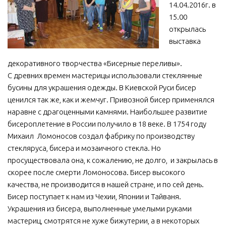
14.04.2016г. в
МБУ Дом культуры «Молодость»
15.00
открылась
МБУ Дом культуры «Октябрь»
выставка
МБОУ ДО «Детская школа искусств»
декоративного творчества «Бисерные переливы».
МБОУ ДО «Детская музыкальная школа»
С древних времен мастерицы использовали стеклянные
МБУК «Искитимский городской историко-художественный
бусины для украшения одежды. В Киевской Руси бисер
музей»
ценился так же, как и жемчуг. Привозной бисер применялся
МБУ Парк культуры и отдыха им. И.В. Коротеева
наравне с драгоценными камнями. Наибольшее развитие
бисероплетение в России получило в 18 веке. В 1754 году
МБУК «Централизованная библиотечная система»
Михаил Ломоносов создал фабрику по производству
ДК «Россия»
стекляруса, бисера и мозаичного стекла. Но
Афиша
просуществовала она, к сожалению, не долго, и закрылась в
скорее после смерти Ломоносова. Бисер высокого
Независимая оценка качества
качества, не производится в нашей стране, и по сей день.
Контакты
Бисер поступает к нам из Чехии, Японии и Тайваня.
Украшения из бисера, выполненные умелыми руками
мастериц, смотрятся не хуже бижутерии, а в некоторых