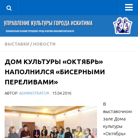
Управление
Руководитель
Сведения об организации
ВЫСТАВКИ
/
НОВОСТИ
Структура
ДОМ КУЛЬТУРЫ «ОКТЯБРЬ»
Книга почета культуры
НАПОЛНИЛСЯ «БИСЕРНЫМИ
Фотогалерея
ПЕРЕЛИВАМИ»
Документы
АВТОР:
ADMINISTRATOR
· 15.04.2016
Учредительные документы
В
Правовая база
выставочном
Противодействие коррупции
зале Дома
Отчеты о деятельности
культуры
«Октябрь»
Учреждения культуры