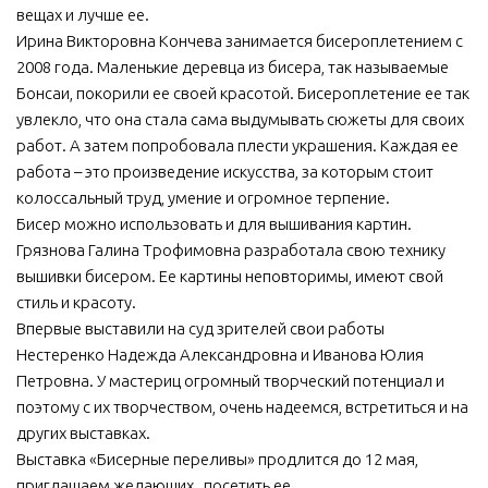
вещах и лучше ее.
Ирина Викторовна Кончева занимается бисероплетением с
2008 года. Маленькие деревца из бисера, так называемые
Бонсаи, покорили ее своей красотой. Бисероплетение ее так
увлекло, что она стала сама выдумывать сюжеты для своих
работ. А затем попробовала плести украшения. Каждая ее
работа – это произведение искусства, за которым стоит
колоссальный труд, умение и огромное терпение.
Бисер можно использовать и для вышивания картин.
Грязнова Галина Трофимовна разработала свою технику
вышивки бисером. Ее картины неповторимы, имеют свой
стиль и красоту.
Впервые выставили на суд зрителей свои работы
Нестеренко Надежда Александровна и Иванова Юлия
Петровна. У мастериц огромный творческий потенциал и
поэтому с их творчеством, очень надеемся, встретиться и на
других выставках.
Выставка «Бисерные переливы» продлится до 12 мая,
приглашаем желающих, посетить ее.