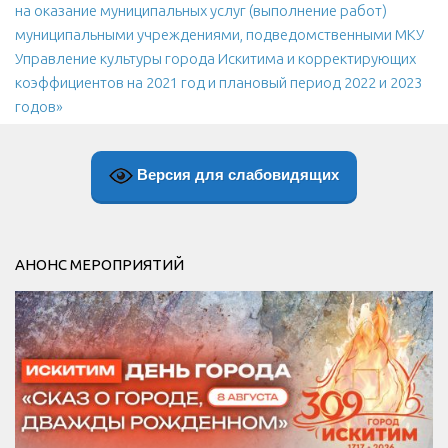
на оказание муниципальных услуг (выполнение работ)
МБУ Дом культуры «Молодость»
муниципальными учреждениями, подведомственными МКУ
Управление культуры города Искитима и корректирующих
МБУ Дом культуры «Октябрь»
коэффициентов на 2021 год и плановый период 2022 и 2023
МБОУ ДО «Детская школа искусств»
годов»
МБОУ ДО «Детская музыкальная школа»
МБУК «Искитимский городской историко-художественный
Версия для слабовидящих
музей»
МБУ Парк культуры и отдыха им. И.В. Коротеева
МБУК «Централизованная библиотечная система»
АНОНС МЕРОПРИЯТИЙ
ДК «Россия»
Афиша
Независимая оценка качества
Контакты