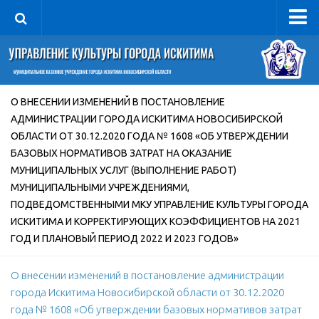
Управление
Руководитель
Сведения об организации
О ВНЕСЕНИИ ИЗМЕНЕНИЙ В ПОСТАНОВЛЕНИЕ
АДМИНИСТРАЦИИ ГОРОДА ИСКИТИМА НОВОСИБИРСКОЙ
Структура
ОБЛАСТИ ОТ 30.12.2020 ГОДА № 1608 «ОБ УТВЕРЖДЕНИИ
Книга почета культуры
БАЗОВЫХ НОРМАТИВОВ ЗАТРАТ НА ОКАЗАНИЕ
Фотогалерея
МУНИЦИПАЛЬНЫХ УСЛУГ (ВЫПОЛНЕНИЕ РАБОТ)
МУНИЦИПАЛЬНЫМИ УЧРЕЖДЕНИЯМИ,
Документы
ПОДВЕДОМСТВЕННЫМИ МКУ УПРАВЛЕНИЕ КУЛЬТУРЫ ГОРОДА
Учредительные документы
ИСКИТИМА И КОРРЕКТИРУЮЩИХ КОЭФФИЦИЕНТОВ НА 2021
ГОД И ПЛАНОВЫЙ ПЕРИОД 2022 И 2023 ГОДОВ»
Правовая база
Противодействие коррупции
О внесении изменений в постановление администрации
Отчеты о деятельности
города Искитима Новосибирской области от 30.12.2020
года № 1608 «Об утверждении базовых нормативов затрат
Учреждения культуры