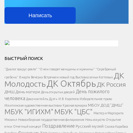
Написать
Решаем вместе</div > </div > </div >
БЫСТРЫЙ ПОИСК
Есть вопрос?
"Диалог вокруг рояля"
"О чем говорят женщины и мужчины"
"Серебряный
ДК
</span >
гребень"
8 марта
Вечёрка
Встречаем новый год
Выставка семьи Когтевых
ДК Октябрь
Молодость
ДК Россия
Напишите нам
</span >
День пожилого
ДМШ
День матери
День открытых дверей
</div >
человека
Джаз-коктейль
Дуэт+
И.В. Коротеев
Избирательное право
МБОУ ДОД "ДМШ"
Искитимская художественная выставка
Красная ярмарка
МБУК "ИГИХМ"
МБУК "ЦБС"
Написать
</div > </div >
Мастер и Маргарита
</div >
</button >
Мюзикл
Новосибирская государственная филармония
Ночь искусств
Открытие
</div >
Поздравление
Русский музей
елки
Отчетный концерт
Сказка Карабаса
Фестиваль
Хор
Барабаса
Чалдоны
Чернбыль
Шалагина Наталья Михайловна