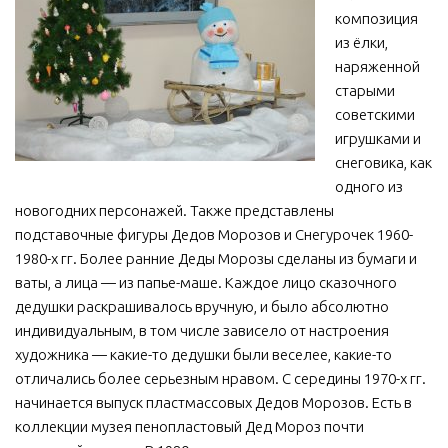
композиция
МБУ Дом культуры «Молодость»
из ёлки,
МБУ Дом культуры «Октябрь»
наряженной
старыми
МБОУ ДО «Детская школа искусств»
советскими
МБОУ ДО «Детская музыкальная школа»
игрушками и
МБУК «Искитимский городской историко-художественный
снеговика, как
музей»
одного из
новогодних персонажей. Также представлены
МБУ Парк культуры и отдыха им. И.В. Коротеева
подставочные фигуры Дедов Морозов и Снегурочек 1960-
МБУК «Централизованная библиотечная система»
1980-х гг. Более ранние Деды Морозы сделаны из бумаги и
ДК «Россия»
ваты, а лица — из папье-маше. Каждое лицо сказочного
дедушки раскрашивалось вручную, и было абсолютно
Афиша
индивидуальным, в том числе зависело от настроения
Независимая оценка качества
художника — какие-то дедушки были веселее, какие-то
отличались более серьезным нравом. С середины 1970-х гг.
Контакты
начинается выпуск пластмассовых Дедов Морозов. Есть в
коллекции музея пенопластовый Дед Мороз почти