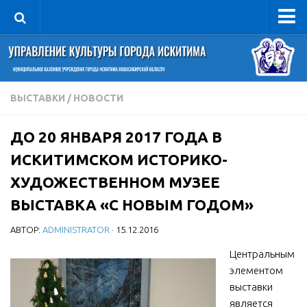
Управление
Руководитель
Сведения об организации
ВЫСТАВКИ
/
НОВОСТИ
Структура
ДО 20 ЯНВАРЯ 2017 ГОДА В
Книга почета культуры
ИСКИТИМСКОМ ИСТОРИКО-
Фотогалерея
ХУДОЖЕСТВЕННОМ МУЗЕЕ
Документы
ВЫСТАВКА «С НОВЫМ ГОДОМ»
Учредительные документы
АВТОР:
ADMINISTRATOR
· 15.12.2016
Правовая база
Центральным
Противодействие коррупции
элементом
Отчеты о деятельности
выставки
Учреждения культуры
является