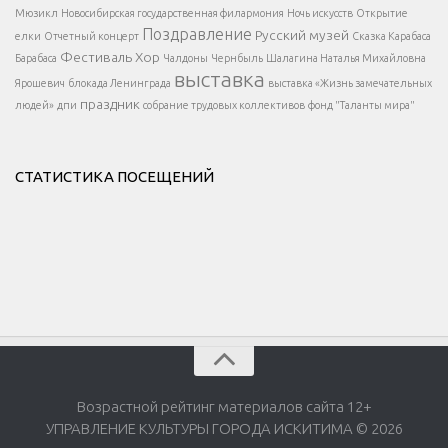
</div >
</button >
Мюзикл
Новосибирская государственная филармония
Ночь искусств
Открытие
</div >
Поздравление
Русский музей
елки
Отчетный концерт
Сказка Карабаса
Фестиваль
Хор
Барабаса
Чалдоны
Чернбыль
Шалагина Наталья Михайловна
выставка
Ярошевич
блокада Ленинграда
выставка «Жизнь замечательных
праздник
людей»
дпи
собрание трудовых коллективов
фонд "Таланты мира"
СТАТИСТИКА ПОСЕЩЕНИЙ
Возрастной рейтинг материалов сайта 12+
УПРАВЛЕНИЕ КУЛЬТУРЫ ГОРОДА ИСКИТИМА © 2026