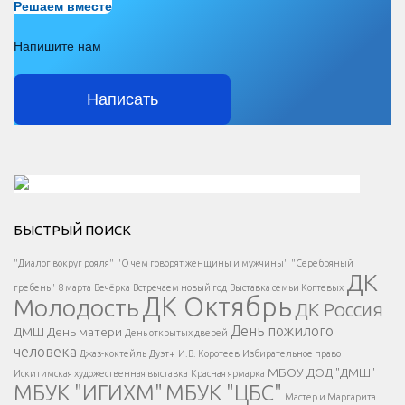
Решаем вместе
Напишите нам
Написать
Решаем вместе</div > </div > </div >
БЫСТРЫЙ ПОИСК
Есть вопрос?
"Диалог вокруг рояля"
"О чем говорят женщины и мужчины"
"Серебряный
ДК
</span >
гребень"
8 марта
Вечёрка
Встречаем новый год
Выставка семьи Когтевых
ДК Октябрь
Молодость
ДК Россия
Напишите нам
</span >
День пожилого
ДМШ
День матери
День открытых дверей
</div >
человека
Джаз-коктейль
Дуэт+
И.В. Коротеев
Избирательное право
МБОУ ДОД "ДМШ"
Искитимская художественная выставка
Красная ярмарка
МБУК "ИГИХМ"
МБУК "ЦБС"
Написать
</div > </div >
Мастер и Маргарита