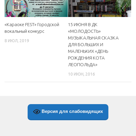
МБУ Дом культуры «Молодость»
МБУ Дом культуры «Октябрь»
«Караоке FEST» Городской
15 ИЮНЯ В ДК
МБОУ ДО «Детская школа искусств»
вокальный конкурс
«МОЛОДОСТЬ»
МУЗЫКАЛЬНАЯ СКАЗКА
МБОУ ДО «Детская музыкальная школа»
8 ИЮЛ, 2019
ДЛЯ БОЛЬШИХ И
МБУК «Искитимский городской историко-художественный
МАЛЕНЬКИХ «ДЕНЬ
музей»
РОЖДЕНИЯ КОТА
ЛЕОПОЛЬДА»
МБУ Парк культуры и отдыха им. И.В. Коротеева
10 ИЮН, 2016
МБУК «Централизованная библиотечная система»
ДК «Россия»
Афиша
Независимая оценка качества
Версия для слабовидящих
Контакты