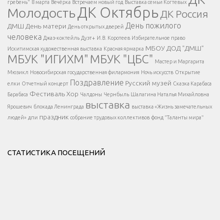
гребень"
8 марта
Вечёрка
Встречаем новый год
Выставка семьи Когтевых
ДК Октябрь
Молодость
ДК Россия
Напишите нам
</span >
День пожилого
ДМШ
День матери
День открытых дверей
</div >
человека
Джаз-коктейль
Дуэт+
И.В. Коротеев
Избирательное право
МБОУ ДОД "ДМШ"
Искитимская художественная выставка
Красная ярмарка
МБУК "ИГИХМ"
МБУК "ЦБС"
Написать
</div > </div >
Мастер и Маргарита
</div >
</button >
Мюзикл
Новосибирская государственная филармония
Ночь искусств
Открытие
</div >
Поздравление
Русский музей
елки
Отчетный концерт
Сказка Карабаса
Фестиваль
Хор
Барабаса
Чалдоны
Чернбыль
Шалагина Наталья Михайловна
выставка
Ярошевич
блокада Ленинграда
выставка «Жизнь замечательных
праздник
людей»
дпи
собрание трудовых коллективов
фонд "Таланты мира"
СТАТИСТИКА ПОСЕЩЕНИЙ