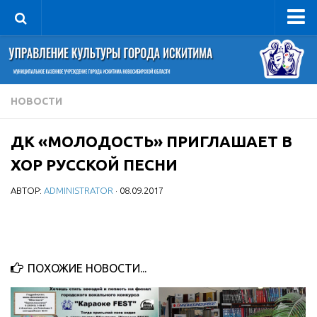
Управление
Руководитель
Сведения об организации
НОВОСТИ
Структура
ДК «МОЛОДОСТЬ» ПРИГЛАШАЕТ В
Книга почета культуры
ХОР РУССКОЙ ПЕСНИ
Фотогалерея
АВТОР:
ADMINISTRATOR
· 08.09.2017
Документы
Учредительные документы
Правовая база
Противодействие коррупции
ПОХОЖИЕ НОВОСТИ...
Отчеты о деятельности
Учреждения культуры