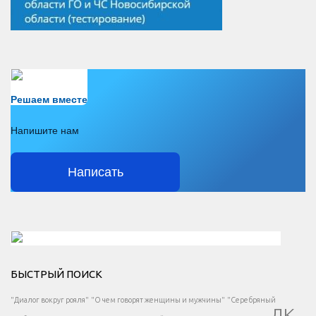
Есть вопрос?
Решаем вместе
Напишите нам
Написать
Решаем вместе</div > </div > </div >
БЫСТРЫЙ ПОИСК
Есть вопрос?
"Диалог вокруг рояля"
"О чем говорят женщины и мужчины"
"Серебряный
ДК
</span >