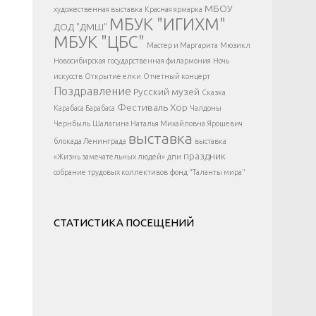
</div >
МБОУ
художественная выставка
Красная ярмарка
МБУК "ИГИХМ"
ДОД "ДМШ"
МБУК "ЦБС"
Мастер и Маргарита
Мюзикл
Новосибирская государственная филармония
Ночь
искусств
Открытие елки
Отчетный концерт
Поздравление
Русский музей
Сказка
Фестиваль
Хор
Карабаса Барабаса
Чалдоны
Чернбыль
Шалагина Наталья Михайловна
Ярошевич
выставка
блокада Ленинграда
выставка
праздник
«Жизнь замечательных людей»
дпи
собрание трудовых коллективов
фонд "Таланты мира"
СТАТИСТИКА ПОСЕЩЕНИЙ