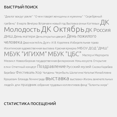
Решаем вместе</div > </div > </div >
БЫСТРЫЙ ПОИСК
Есть вопрос?
"Диалог вокруг рояля"
"О чем говорят женщины и мужчины"
"Серебряный
ДК
</span >
гребень"
8 марта
Вечёрка
Встречаем новый год
Выставка семьи Когтевых
ДК Октябрь
Молодость
ДК Россия
Напишите нам
</span >
День пожилого
ДМШ
День матери
День открытых дверей
</div >
человека
Джаз-коктейль
Дуэт+
И.В. Коротеев
Избирательное право
МБОУ ДОД "ДМШ"
Искитимская художественная выставка
Красная ярмарка
МБУК "ИГИХМ"
МБУК "ЦБС"
Написать
</div > </div >
Мастер и Маргарита
</div >
</button >
Мюзикл
Новосибирская государственная филармония
Ночь искусств
Открытие
</div >
Поздравление
Русский музей
елки
Отчетный концерт
Сказка Карабаса
Фестиваль
Хор
Барабаса
Чалдоны
Чернбыль
Шалагина Наталья Михайловна
выставка
Ярошевич
блокада Ленинграда
выставка «Жизнь замечательных
праздник
людей»
дпи
собрание трудовых коллективов
фонд "Таланты мира"
СТАТИСТИКА ПОСЕЩЕНИЙ