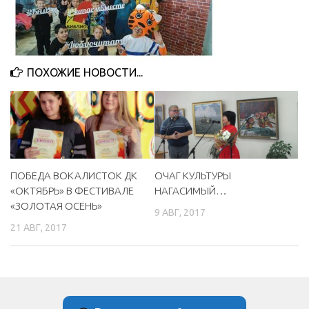
МБУ Дом культуры «Молодость»
МБУ Дом культуры «Октябрь»
МБОУ ДО «Детская школа искусств»
ПОХОЖИЕ НОВОСТИ...
МБОУ ДО «Детская музыкальная школа»
МБУК «Искитимский городской историко-художественный
музей»
МБУ Парк культуры и отдыха им. И.В. Коротеева
МБУК «Централизованная библиотечная система»
ПОБЕДА ВОКАЛИСТОК ДК
ОЧАГ КУЛЬТУРЫ
«ОКТЯБРЬ» В ФЕСТИВАЛЕ
НАГАСИМЫЙ…
ДК «Россия»
«ЗОЛОТАЯ ОСЕНЬ»
9 АВГ, 2017
Афиша
21 АВГ, 2017
Независимая оценка качества
Контакты