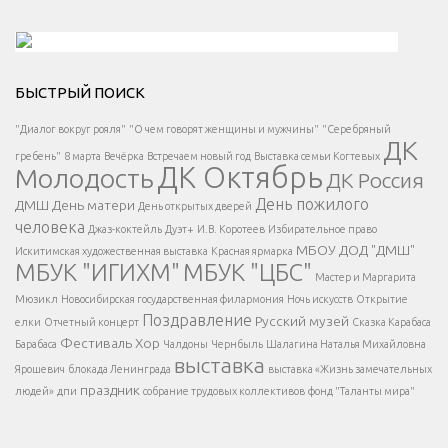
Решаем вместе</div > </div > </div >
БЫСТРЫЙ ПОИСК
Есть вопрос?
"Диалог вокруг рояля"
"О чем говорят женщины и мужчины"
"Серебряный
ДК
</span >
гребень"
8 марта
Вечёрка
Встречаем новый год
Выставка семьи Когтевых
ДК Октябрь
Молодость
ДК Россия
Напишите нам
</span >
День пожилого
ДМШ
День матери
День открытых дверей
</div >
человека
Джаз-коктейль
Дуэт+
И.В. Коротеев
Избирательное право
МБОУ ДОД "ДМШ"
Искитимская художественная выставка
Красная ярмарка
МБУК "ИГИХМ"
МБУК "ЦБС"
Написать
</div > </div >
Мастер и Маргарита
</div >
</button >
Мюзикл
Новосибирская государственная филармония
Ночь искусств
Открытие
</div >
Поздравление
Русский музей
елки
Отчетный концерт
Сказка Карабаса
Фестиваль
Хор
Барабаса
Чалдоны
Чернбыль
Шалагина Наталья Михайловна
выставка
Ярошевич
блокада Ленинграда
выставка «Жизнь замечательных
праздник
людей»
дпи
собрание трудовых коллективов
фонд "Таланты мира"