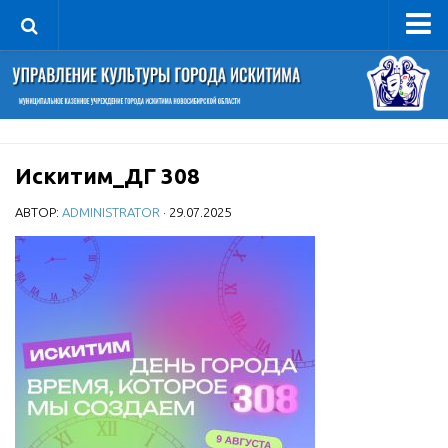
Управление
Руководитель
Сведения об организации
Искитим_ДГ 308
Структура
Книга почета культуры
АВТОР:
ADMINISTRATOR
· 29.07.2025
Фотогалерея
Документы
Учредительные документы
Правовая база
Противодействие коррупции
Отчеты о деятельности
Учреждения культуры