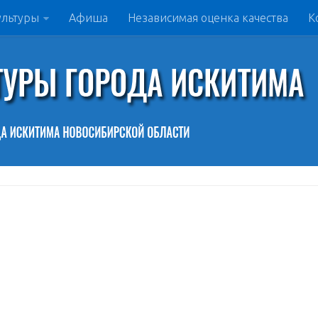
ультуры
Афиша
Независимая оценка качества
К