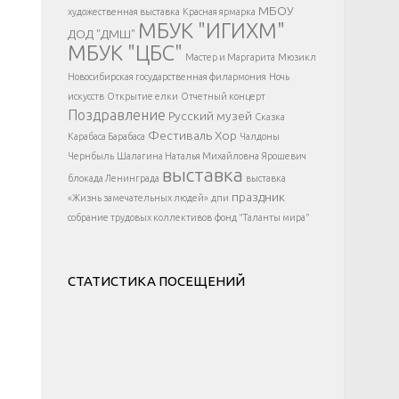
</div >
МБОУ
художественная выставка
Красная ярмарка
МБУК "ИГИХМ"
ДОД "ДМШ"
МБУК "ЦБС"
Мастер и Маргарита
Мюзикл
Новосибирская государственная филармония
Ночь
искусств
Открытие елки
Отчетный концерт
Поздравление
Русский музей
Сказка
Фестиваль
Хор
Карабаса Барабаса
Чалдоны
Чернбыль
Шалагина Наталья Михайловна
Ярошевич
выставка
блокада Ленинграда
выставка
праздник
«Жизнь замечательных людей»
дпи
собрание трудовых коллективов
фонд "Таланты мира"
СТАТИСТИКА ПОСЕЩЕНИЙ